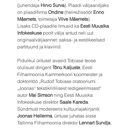
(juhendaja 
Hirvo Surva
). Plaadi väljaandjaks 
on plaadifirma 
Ondine
 (helirežissöör 
Enno 
Mäemets
, toimetaja 
Viive Mäemets
).
Lisaks CD-plaadile ilmusid ka 
Eesti Muusika 
Infokeskuse
 poolt välja antud neli uut 
originaalväljaannet: saksa- ja eestikeelsed 
partituurid ja klaviirid.
Pidulikul üritusel avasid Tobiase teose 
olulisust dirigent 
Tõnu Kaljuste
, Eesti 
Filharmoonia Kammerkoori koormeister ja 
doktoritöö „Rudolf Tobiase oratooriumi 
„Joonas“ tekstikriitilisest redigeerimisest“ 
autor 
Mai Simson
 ning Eesti Muusika 
Infokeskuse direktor 
Saale Kareda
. 
Sündmust modereeris kultuuriajakirjanik 
Joonas Hellerma
, ürituse juhatas sisse 
Tallinna Filharmoonia direktor 
Lennart Sundja.