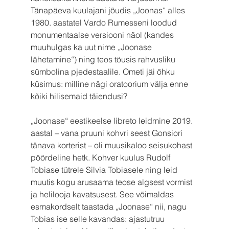
Tänapäeva kuulajani jõudis „Joonas“ alles 
1980. aastatel Vardo Rumesseni loodud 
monumentaalse versiooni näol (kandes 
muuhulgas ka uut nime „Joonase 
lähetamine“) ning teos tõusis rahvusliku 
sümbolina pjedestaalile. Ometi jäi õhku 
küsimus: milline nägi oratoorium välja enne 
kõiki hilisemaid täiendusi?
„Joonase“ eestikeelse libreto leidmine 2019. 
aastal – vana pruuni kohvri seest Gonsiori 
tänava korterist – oli muusikaloo seisukohast 
pöördeline hetk. Kohver kuulus Rudolf 
Tobiase tütrele Silvia Tobiasele ning leid 
muutis kogu arusaama teose algsest vormist 
ja helilooja kavatsusest. See võimaldas 
esmakordselt taastada „Joonase“ nii, nagu 
Tobias ise selle kavandas: ajastutruu 