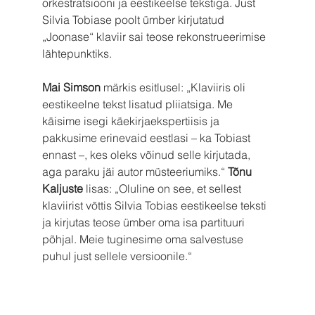
orkestratsiooni ja eestikeelse tekstiga. Just 
Silvia Tobiase poolt ümber kirjutatud 
„Joonase“ klaviir sai teose rekonstrueerimise 
lähtepunktiks.
Mai Simson
 märkis esitlusel: „Klaviiris oli 
eestikeelne tekst lisatud pliiatsiga. Me 
käisime isegi käekirjaekspertiisis ja 
pakkusime erinevaid eestlasi – ka Tobiast 
ennast –, kes oleks võinud selle kirjutada, 
aga paraku jäi autor müsteeriumiks.“ 
Tõnu 
Kaljuste
 lisas: „Oluline on see, et sellest 
klaviirist võttis Silvia Tobias eestikeelse teksti 
ja kirjutas teose ümber oma isa partituuri 
põhjal. Meie tuginesime oma salvestuse 
puhul just sellele versioonile.“