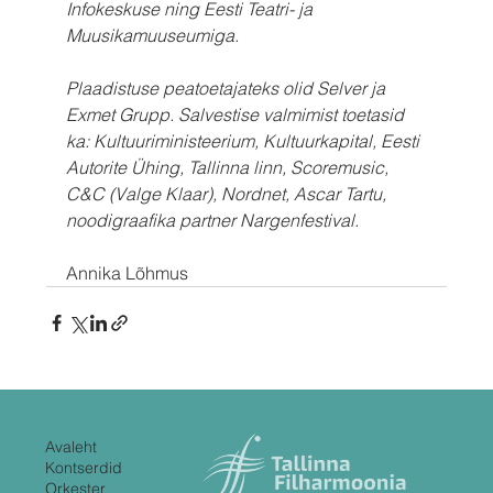
Infokeskuse ning Eesti Teatri- ja 
Muusikamuuseumiga.
Plaadistuse peatoetajateks olid Selver ja 
Exmet Grupp. Salvestise valmimist toetasid 
ka: Kultuuriministeerium, Kultuurkapital, Eesti 
Autorite Ühing, Tallinna linn, Scoremusic, 
C&C (Valge Klaar), Nordnet, Ascar Tartu, 
noodigraafika partner Nargenfestival.
Annika Lõhmus
Avaleht
Kontserdid
Orkester