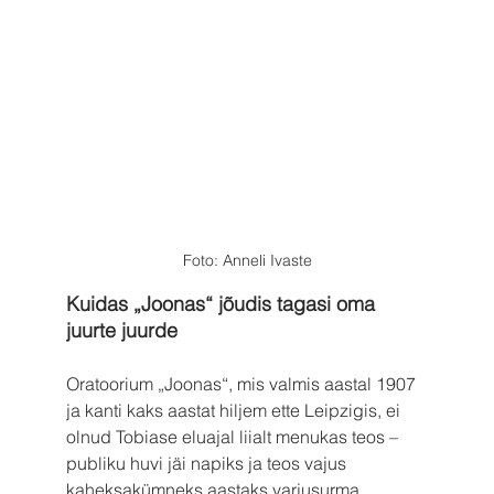
Foto: Anneli Ivaste
Kuidas „Joonas“ jõudis tagasi oma 
juurte juurde
Oratoorium „Joonas“, mis valmis aastal 1907 
ja kanti kaks aastat hiljem ette Leipzigis, ei 
olnud Tobiase eluajal liialt menukas teos – 
publiku huvi jäi napiks ja teos vajus 
kaheksakümneks aastaks varjusurma. 