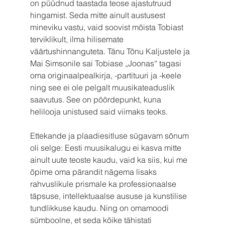
on püüdnud taastada teose ajastutruud 
hingamist. Seda mitte ainult austusest 
mineviku vastu, vaid soovist mõista Tobiast 
terviklikult, ilma hilisemate 
väärtushinnanguteta. Tänu Tõnu Kaljustele ja 
Mai Simsonile sai Tobiase „Joonas“ tagasi 
oma originaalpealkirja, -partituuri ja -keele 
ning see ei ole pelgalt muusikateaduslik 
saavutus. See on pöördepunkt, kuna 
helilooja unistused said viimaks teoks.
Ettekande ja plaadiesitluse sügavam sõnum 
oli selge: Eesti muusikalugu ei kasva mitte 
ainult uute teoste kaudu, vaid ka siis, kui me 
õpime oma pärandit nägema lisaks 
rahvuslikule prismale ka professionaalse 
täpsuse, intellektuaalse aususe ja kunstilise 
tundlikkuse kaudu. Ning on omamoodi 
sümboolne, et seda kõike tähistati 