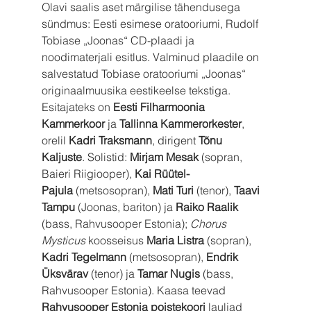
Olavi saalis aset märgilise tähendusega 
sündmus: Eesti esimese oratooriumi, Rudolf 
Tobiase „Joonas“ CD-plaadi ja 
noodimaterjali esitlus. Valminud plaadile on 
salvestatud Tobiase oratooriumi „Joonas“ 
originaalmuusika eestikeelse tekstiga. 
Esitajateks on 
Eesti Filharmoonia 
Kammerkoor
 ja 
Tallinna Kammerorkester
, 
orelil 
Kadri Traksmann
, dirigent 
Tõnu 
Kaljuste
. Solistid: 
Mirjam Mesak
 (sopran, 
Baieri Riigiooper), 
Kai Rüütel-
Pajula
 (metsosopran), 
Mati Turi
 (tenor), 
Taavi 
Tampu
 (Joonas, bariton) ja 
Raiko Raalik
(bass, Rahvusooper Estonia); 
Chorus 
Mysticus
 koosseisus 
Maria Listra
 (sopran), 
Kadri Tegelmann
 (metsosopran), 
Endrik 
Üksvärav
 (tenor) ja 
Tamar Nugis
 (bass, 
Rahvusooper Estonia). Kaasa teevad 
Rahvusooper Estonia poistekoori
 lauljad 