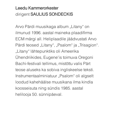
Leedu Kammerorkester
dirigent 
SAULIUS SONDECKIS
Arvo Pärdi muusikaga album „Litany“ on 
ilmunud 1996. aastal maineka plaadifirma 
ECM märgi all. Heliplaadile jäädvustati Arvo 
Pärdi teosed „Litany“, „Psalom“ ja „Trisagion“.
„Litany“ lähtepunktiks oli Ameerika 
Ühendriikides, Eugene'is toimuva Oregoni 
Bachi-festivali tellimus, mistõttu valis Pärt 
teose aluseks ka sobiva ingliskeelse teksti. 
Instrumentaalminiatuur „Psalom“ oli algselt 
loodud kahehäälse muusikana ilma kindla 
koosseisuta ning sündis 1985. aastal 
helilooja 50. sünnipäeval. 