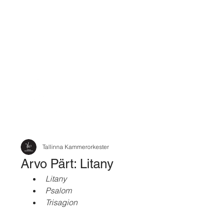
Tallinna Kammerorkester
Arvo Pärt: Litany
Litany
Psalom
Trisagion