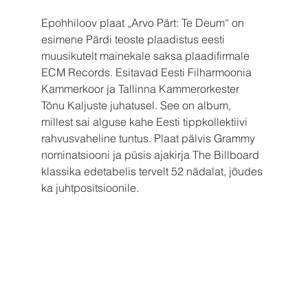
Epohhiloov plaat „Arvo Pärt: Te Deum“ on 
esimene Pärdi teoste plaadistus eesti 
muusikutelt mainekale saksa plaadifirmale 
ECM Records. Esitavad Eesti Filharmoonia 
Kammerkoor ja Tallinna Kammerorkester 
Tõnu Kaljuste juhatusel. See on album, 
millest sai alguse kahe Eesti tippkollektiivi 
rahvusvaheline tuntus. Plaat pälvis Grammy 
nominatsiooni ja püsis ajakirja The Billboard 
klassika edetabelis tervelt 52 nädalat, jõudes 
ka juhtpositsioonile.