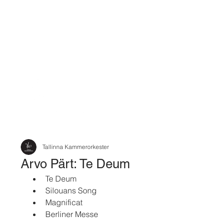
Tallinna Kammerorkester
Arvo Pärt: Te Deum
Te Deum 
Silouans Song
Magnificat
Berliner Messe