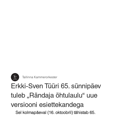
Tallinna Kammerorkester
Erkki-Sven Tüüri 65. sünnipäev
tuleb „Rändaja õhtulaulu“ uue
versiooni esiettekandega
Sel kolmapäeval (16. oktoobril) tähistab 65. 