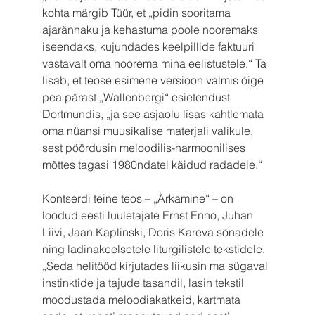
kohta märgib Tüür, et „pidin sooritama 
ajarännaku ja kehastuma poole nooremaks 
iseendaks, kujundades keelpillide faktuuri 
vastavalt oma noorema mina eelistustele.“ Ta 
lisab, et teose esimene versioon valmis õige 
pea pärast „Wallenbergi“ esietendust 
Dortmundis, „ja see asjaolu lisas kahtlemata 
oma nüansi muusikalise materjali valikule, 
sest pöördusin meloodilis-harmoonilises 
mõttes tagasi 1980ndatel käidud radadele.“
Kontserdi teine teos – „Ärkamine“ – on 
loodud eesti luuletajate Ernst Enno, Juhan 
Liivi, Jaan Kaplinski, Doris Kareva sõnadele 
ning ladinakeelsetele liturgilistele tekstidele. 
„Seda helitööd kirjutades liikusin ma sügaval 
instinktide ja tajude tasandil, lasin tekstil 
moodustada meloodiakatkeid, kartmata 