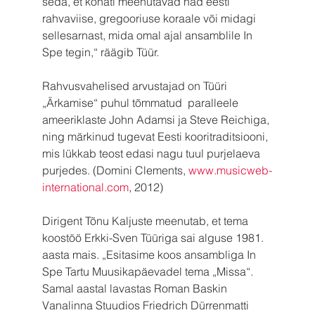
seda, et kohati meenutavad nad eesti 
rahvaviise, gregooriuse koraale või midagi 
sellesarnast, mida omal ajal ansamblile In 
Spe tegin,“ räägib Tüür.
Rahvusvahelised arvustajad on Tüüri 
„Ärkamise“ puhul tõmmatud  paralleele 
ameeriklaste John Adamsi ja Steve Reichiga, 
ning märkinud tugevat Eesti kooritraditsiooni, 
mis lükkab teost edasi nagu tuul purjelaeva 
purjedes. (Domini Clements, 
www.musicweb-
international.com
, 2012)
Dirigent Tõnu Kaljuste meenutab, et tema 
koostöö Erkki-Sven Tüüriga sai alguse 1981. 
aasta mais. „Esitasime koos ansambliga In 
Spe Tartu Muusikapäevadel tema „Missa“. 
Samal aastal lavastas Roman Baskin 
Vanalinna Stuudios Friedrich Dürrenmatti 