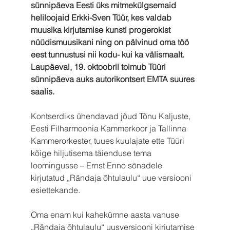
sünnipäeva Eesti üks mitmekülgsemaid 
heliloojaid Erkki-Sven Tüür, kes valdab 
muusika kirjutamise kunsti progerokist 
nüüdismuusikani ning on pälvinud oma töö 
eest tunnustusi nii kodu- kui ka välismaalt. 
Laupäeval, 19. oktoobril toimub Tüüri 
sünnipäeva auks autorikontsert EMTA suures 
saalis.
Kontserdiks ühendavad jõud Tõnu Kaljuste, 
Eesti Filharmoonia Kammerkoor ja Tallinna 
Kammerorkester, tuues kuulajate ette Tüüri 
kõige hiljutisema täienduse tema 
loomingusse – Ernst Enno sõnadele 
kirjutatud „Rändaja õhtulaulu“ uue versiooni 
esiettekande.
Oma enam kui kahekümne aasta vanuse 
„Rändaja õhtulaulu“ uusversiooni kirjutamise 