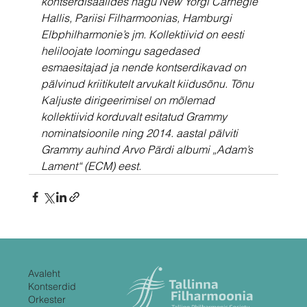
kontserdisaalides nagu New Yorgi Carnegie 
Hallis, Pariisi Filharmoonias, Hamburgi 
Elbphilharmonie’s jm. Kollektiivid on eesti 
heliloojate loomingu sagedased 
esmaesitajad ja nende kontserdikavad on 
pälvinud kriitikutelt arvukalt kiidusõnu. Tõnu 
Kaljuste dirigeerimisel on mõlemad 
kollektiivid korduvalt esitatud Grammy 
nominatsioonile ning 2014. aastal pälviti 
Grammy auhind Arvo Pärdi albumi „Adam’s 
Lament“ (ECM) eest.
Avaleht
Kontserdid
Orkester