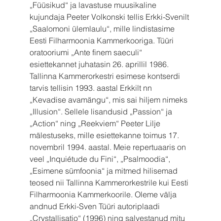
„Füüsikud“ ja lavastuse muusikaline 
kujundaja Peeter Volkonski tellis Erkki-Svenilt 
„Saalomoni ülemlaulu“, mille lindistasime 
Eesti Filharmoonia Kammerkooriga. Tüüri 
oratooriumi „Ante finem saeculi“ 
esiettekannet juhatasin 26. aprillil 1986. 
Tallinna Kammerorkestri esimese kontserdi 
tarvis tellisin 1993. aastal Erkkilt nn 
„Kevadise avamängu“, mis sai hiljem nimeks 
„Illusion“. Sellele lisandusid „Passion“ ja 
„Action“ ning „Reekviem“ Peeter Lilje 
mälestuseks, mille esiettekanne toimus 17. 
novembril 1994. aastal. Meie repertuaaris on 
veel „Inquiétude du Fini“, „Psalmoodia“, 
„Esimene sümfoonia“ ja mitmed hilisemad 
teosed nii Tallinna Kammerorkestrile kui Eesti 
Filharmoonia Kammerkoorile. Oleme välja 
andnud Erkki-Sven Tüüri autoriplaadi 
„Crystallisatio“ (1996) ning salvestanud mitu 