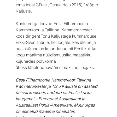
tema teost CD-le „Gesualdo“ (2015),“ räägib 
Kaljuste.
Kontserdiga teevad Eesti Filharmoonia 
Kammerkoor ja Tallinna  Kammerorkester 
koos dirigent Tõnu Kaljustega kummarduse 
Erkki-Sven Tüürile, heliloojale, kes üle nelja 
aastakümne on kujundanud nii Eesti kui  ka 
kogu maailma nüüdismuusika maastikku, 
kujunedes põlvkonna 
üheks tähelepanuväärseimaks heliloojaks.
Eesti Filharmoonia Kammerkoor, Tallinna 
Kammerorkester ja Tõnu Kaljuste on aastaid 
ühiselt kontserte andnud nii Eestis kui ka 
kaugemal – Euroopast Austraaliani ja 
Austraaliast Põhja-Ameerikani. Muuhulgas 
on esinetud maailma nimekates 