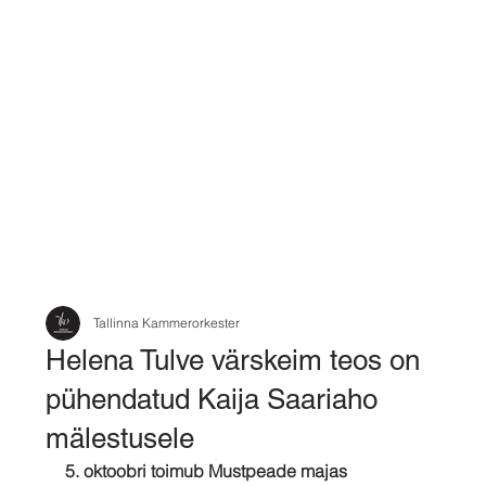
Tallinna Kammerorkester
Helena Tulve värskeim teos on
pühendatud Kaija Saariaho
mälestusele
5. oktoobri toimub Mustpeade majas 