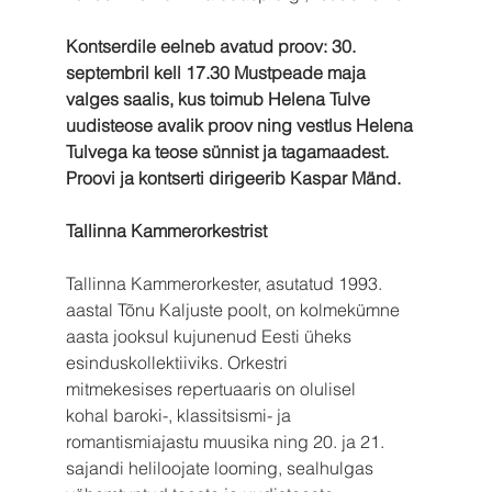
Kontserdile eelneb avatud proov: 30. 
septembril kell 17.30 Mustpeade maja 
valges saalis, kus toimub Helena Tulve 
uudisteose avalik proov ning vestlus Helena 
Tulvega ka teose sünnist ja tagamaadest. 
Proovi ja kontserti dirigeerib Kaspar Mänd.
Tallinna Kammerorkestrist
Tallinna Kammerorkester, asutatud 1993. 
aastal Tõnu Kaljuste poolt, on kolmekümne 
aasta jooksul kujunenud Eesti üheks 
esinduskollektiiviks. Orkestri 
mitmekesises repertuaaris on olulisel 
kohal baroki-, klassitsismi- ja 
romantismiajastu muusika ning 20. ja 21. 
sajandi heliloojate looming, sealhulgas 