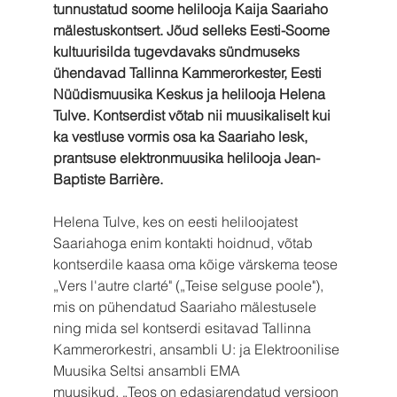
tunnustatud soome helilooja Kaija Saariaho 
mälestuskontsert. Jõud selleks Eesti-Soome 
kultuurisilda tugevdavaks sündmuseks 
ühendavad Tallinna Kammerorkester, Eesti 
Nüüdismuusika Keskus ja helilooja Helena 
Tulve. Kontserdist võtab nii muusikaliselt kui 
ka vestluse vormis osa ka Saariaho lesk, 
prantsuse elektronmuusika helilooja Jean-
Baptiste Barrière.
Helena Tulve, kes on eesti heliloojatest 
Saariahoga enim kontakti hoidnud, võtab 
kontserdile kaasa oma kõige värskema teose 
„Vers l'autre clarté" („Teise selguse poole"), 
mis on pühendatud Saariaho mälestusele 
ning mida sel kontserdi esitavad Tallinna 
Kammerorkestri, ansambli U: ja Elektroonilise 
Muusika Seltsi ansambli EMA 
muusikud. „Teos on edasiarendatud versioon 