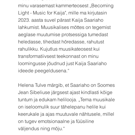
minu varasemast kammerteosest „Becoming 
Light - Music for Kaija", mille ma kirjutasin 
2023. aasta suvel pärast Kaija Saariaho 
lahkumist. Muusikalises mõttes on tegemist 
aeglase muutumise protsessiga tumedast 
heledasse, tihedast hõredasse, rahutust 
rahulikku. Kujutlus muusikateosest kui 
transformatiivsest teekonnast on minu 
loomingusse jõudnud just Kaija Saariaho 
ideede peegeldusena.“
Helena Tulve märgib, et Saariaho on Soomes 
Jean Sibeliuse järgsest ajast kindlasti kõige 
tuntum ja edukam helilooja. „Tema muusikale 
on iseloomulik suur tähelepanu helile kui 
keerukale ja ajas muutuvale nähtusele, millel 
on tugev emotsionaalne ja füüsiline 
väljendus ning mõju.“