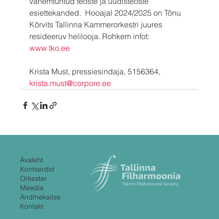
vähemtuntud teoste ja uudisteoste 
esiettekanded.  Hooajal 2024/2025 on Tõnu 
Kõrvits Tallinna Kammerorkestri juures 
resideeruv helilooja. Rohkem infot: 
www.tko.ee
Krista Must, pressiesindaja, 5156364, 
krista.must@corpore.ee
Avaleht
Kontserdid
Orkester
Meedia
Andmekaitse
Kontakt