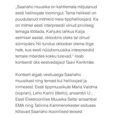
„Saariaho muusika on kahtlemata mõjutanud 
eesti heliloojate loomingut. Tema helikeel on 
puudutanud mitmeid meie tippheliloojaid. Ka 
on mitmel eesti interpreedil olnud privileeg 
temaga töötada. Kahjuks lahkus Kaija 
eelmisel aastal, oktoobris oleks tal olnud 
sünnipäev. Nii tundus oktoober olema õige 
hetk, kus eesti nüüdismuusika interpreedid 
temale mõeldes kokku tulevad,“ lisab 
kontserdi üks eestvedajaid Taavi Kerikmäe.
Kontsert algab vestlusega Saariaho 
muusikast ning temast kui heliloojast ja 
inimesest. Eesti tippmuusikute Maria Valdma 
(sopran), Leho Karini (tšello), ansambli U:, 
Eesti Elektroonilise Muusika Seltsi ansambel 
EMA ning Tallinna Kammerorkester esituses 
kõlavad Saariaho ikoonilised teosed 