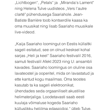
„Lichtbogen“, „Petals“ ja  „Miranda's Lament“ 
ning Helena Tulve uudisteos „Vers l'autre 
clarté" pühendusega Saariahole. Jean-
Batiste Barrière toob kontserdile kaasa ka 
oma muusikat ning lisab Saariaho muusikale 
live-videod. 
„Kaija Saariaho loomingut on Eestis küllaltki 
sageli esitatud, see on olnud kesksel kohal 
sarjas „Heli ja keel“ Saariaho festivalil 2016, 
samuti festivalil Afekt 2023 ning U: ansambli 
kavades. Saariaho loomingus on oluline osa 
lavateostel ja ooperitel, mida on lavastatud ja 
ette kantud kogu maailmas. Oma teostes 
kasutab ta ka sageli elektroonikat, 
ühendades seda orgaaniliselt akustilise 
helimaterjaliga. Loodetavasti saab eesti 
kuulaja võimaluse kogeda Saariaho 
külluslikku heliilma edaspidigi,“ ütleb Tulve.