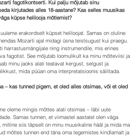
rti fagotikontserti. Kui palju mõjutab sinu 
i seda kirjutades alles 18-aastane? Kas selles muusikas 
väga küpse helilooja mõtlemist?
kuuleme erakordselt küpset heliloojat. Samas on oluline 
hendas Mozarti ajal midagi üsna teistsugust kui praegu. 
ati harrastusmängijale ning instrumendile, mis erines 
äeva fagotist. See mõjutab loomulikult ka minu mõtteviisi ja 
b minu jaoks alati teatavat kergust, selgust ja 
ulikkust, mida püüan oma interpretatsioonis säilitada.
 – kas tunned pigem, et oled alles otsimas, või et oled 
e oleme mingis mõttes alati otsimas – läbi uute 
ndade. Samas tunnen, et viimastel aastatel olen väga 
, milline siis täpselt on minu muusikaline hääl ja mida ma 
eatud mõttes tunnen end täna oma tegemistes kindlamalt ja 