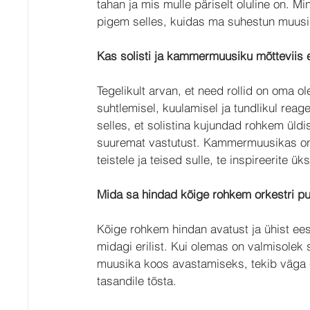
tahan ja mis mulle päriselt oluline on. Mi
pigem selles, kuidas ma suhestun muusi
Kas solisti ja kammermuusiku mõtteviis e
Tegelikult arvan, et need rollid on oma 
suhtlemisel, kuulamisel ja tundlikul reag
selles, et solistina kujundad rohkem üldi
suuremat vastutust. Kammermuusikas on p
teistele ja teised sulle, te inspireerite 
Mida sa hindad kõige rohkem orkestri pu
Kõige rohkem hindan avatust ja ühist ees
midagi erilist. Kui olemas on valmisolek
muusika koos avastamiseks, tekib väga er
tasandile tõsta.