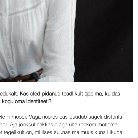
 edukalt. Kas oled pidanud teadlikult õppima, kuidas 
a kogu oma identiteeti?
le niimoodi. Väga noores eas puudub sageli distants – 
lt läbi. Aja jooksul hakkasin aga üha rohkem mõtlema 
et tegelikult on, millises suunas ma muusikuna liikuda 