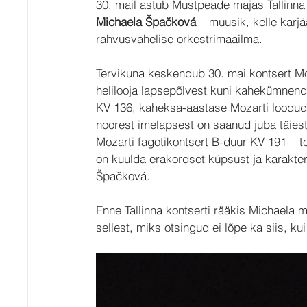
30. mail astub Mustpeade majas Tallinna 
Michaela Špačková
 – muusik, kelle karj
rahvusvahelise orkestrimaailma.
Tervikuna keskendub 30. mai kontsert Mo
helilooja lapsepõlvest kuni kahekümnend
KV 136, kaheksa-aastase Mozarti loodud 
noorest imelapsest on saanud juba täies
Mozarti fagotikontsert B-duur KV 191 – teo
on kuulda erakordset küpsust ja karakteri
Špačková.
Enne Tallinna kontserti rääkis Michaela 
sellest, miks otsingud ei lõpe ka siis, ku