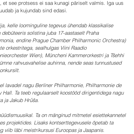
et see protsess ei saa kunagi päriselt valmis. Iga uus 
muudab ja kujundab sind edasi.
ja, kelle loominguline tegevus ühendab klassikalise 
debüteeris solistina juba 17-aastaselt Praha 
armonia, endine Prague Chamber Philharmonic Orchestra) 
te orkestritega, sealhulgas Viini Raadio 
ieorchester Wien), Müncheni Kammerorkestri ja Tšehhi 
kümne rahvusvahelise auhinna, nende seas tunnustused 
nkursilt.
 lavadel nagu Berliner Philharmonie, Philharmonie de 
y Hall. Ta teeb regulaarselt koostööd dirigentidega nagu 
ta ja Jakub Hrůša.
 nüüdismuusikal. Ta on mänginud mitmetel esiettekannetel 
tes projektides. Lisaks kontserttegevusele õpetab ta 
 viib läbi meistrikursusi Euroopas ja Jaapanis.