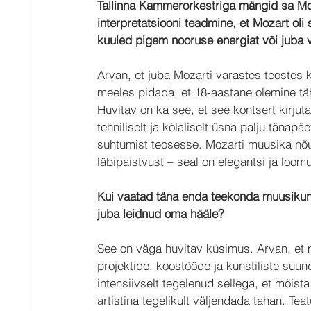
Tallinna Kammerorkestriga mängid sa Moza
interpretatsiooni teadmine, et Mozart ol
kuuled pigem nooruse energiat või juba 
Arvan, et juba Mozarti varastes teostes 
meeles pidada, et 18-aastane olemine tä
Huvitav on ka see, et see kontsert kirjut
tehniliselt ja kõlaliselt üsna palju tänap
suhtumist teosesse. Mozarti muusika nõua
läbipaistvust – seal on elegantsi ja loom
Kui vaatad täna enda teekonda muusikuna
juba leidnud oma hääle?
See on väga huvitav küsimus. Arvan, et m
projektide, koostööde ja kunstiliste suu
intensiivselt tegelenud sellega, et mõista
artistina tegelikult väljendada tahan. T