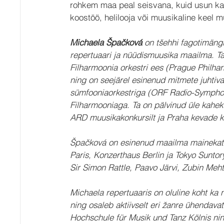
rohkem maa peal seisvana, kuid usun ka, 
koostöö, helilooja või muusikaline keel 
Michaela Špačková
 on tšehhi fagotimängi
repertuaari ja nüüdismuusika maailma. Ta 
Filharmoonia orkestri ees (Prague Philh
ning on seejärel esinenud mitmete juhtiva
sümfooniaorkestriga (ORF Radio-Symphon
Filharmooniaga. Ta on pälvinud üle kahe
ARD muusikakonkursilt ja Praha kevade ko
Špačková on esinenud maailma mainekatel
Paris, Konzerthaus Berlin ja Tokyo Suntor
Sir Simon Rattle, Paavo Järvi, Zubin Meh
Michaela repertuaaris on oluline koht ka
ning osaleb aktiivselt eri žanre ühendava
Hochschule für Musik und Tanz Kölnis ning