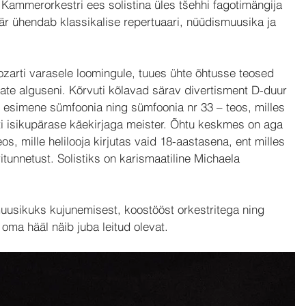
Kammerorkestri ees solistina üles tšehhi fagotimängija 
äär ühendab klassikalise repertuaari, nüüdismuusika ja 
zarti varasele loomingule, tuues ühte õhtusse teosed 
ate alguseni. Kõrvuti kõlavad särav divertisment D-duur 
esimene sümfoonia ning sümfoonia nr 33 – teos, milles 
ti isikupärase käekirjaga meister. Õhtu keskmes on aga 
s, mille helilooja kirjutas vaid 18-aastasena, ent milles 
tunnetust. Solistiks on karismaatiline Michaela 
muusikuks kujunemisest, koostööst orkestritega ning 
i oma hääl näib juba leitud olevat.