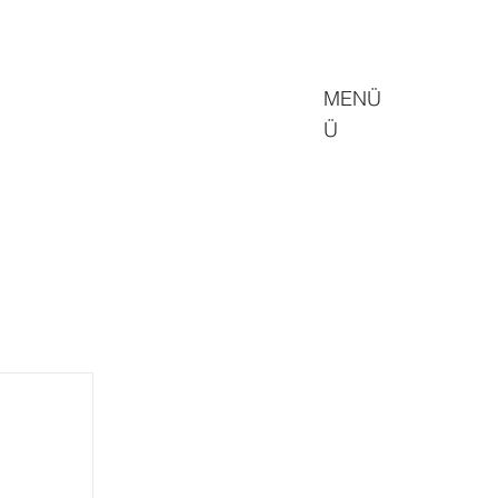
MENÜ
Ü