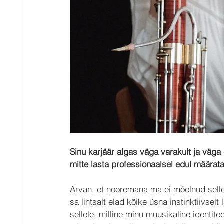
Sinu karjäär algas väga varakult ja väga
mitte lasta professionaalsel edul määrat
Arvan, et nooremana ma ei mõelnud selle
sa lihtsalt elad kõike üsna instinktiivse
sellele, milline minu muusikaline identite