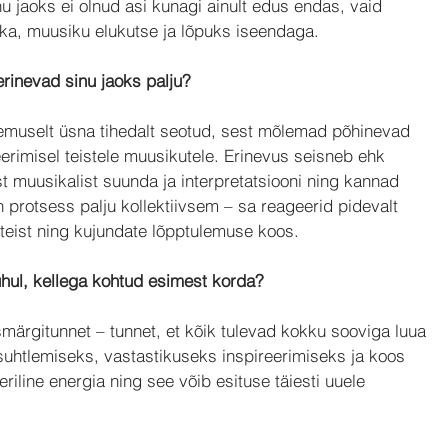
nu jaoks ei olnud asi kunagi ainult edus endas, vaid 
ka, muusiku elukutse ja lõpuks iseendaga.
rinevad sinu jaoks palju?
olemuselt üsna tihedalt seotud, sest mõlemad põhinevad 
eerimisel teistele muusikutele. Erinevus seisneb ehk 
st muusikalist suunda ja interpretatsiooni ning kannad 
rotsess palju kollektiivsem – sa reageerid pidevalt 
üksteist ning kujundate lõpptulemuse koos.
hul, kellega kohtud esimest korda?
märgitunnet – tunnet, et kõik tulevad kokku sooviga luua 
 suhtlemiseks, vastastikuseks inspireerimiseks ja 
koos 
iline energia ning see võib esituse täiesti uuele 