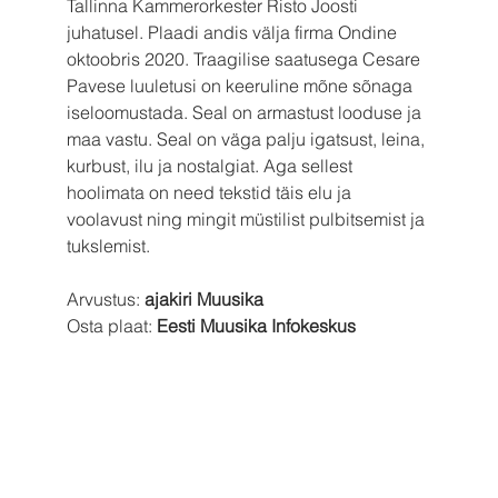
Tallinna Kammerorkester Risto Joosti 
juhatusel. Plaadi andis välja firma Ondine 
oktoobris 2020. Traagilise saatusega Cesare 
Pavese luuletusi on keeruline mõne sõnaga 
iseloomustada. Seal on armastust looduse ja 
maa vastu. Seal on väga palju igatsust, leina, 
kurbust, ilu ja nostalgiat. Aga sellest 
hoolimata on need tekstid täis elu ja 
voolavust ning mingit müstilist pulbitsemist ja 
tukslemist.
Arvustus: 
ajakiri Muusika
Osta plaat: 
Eesti Muusika Infokeskus