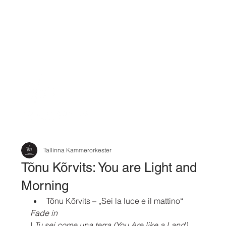
Tallinna Kammerorkester
Tõnu Kõrvits: You are Light and
Morning
Tõnu Kõrvits
 – „
Sei la luce e il mattino“ 
Fade in
I 
Tu sei come una terra (You Are like a Land)