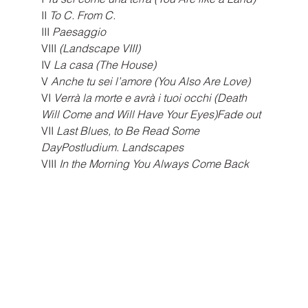
II 
To C. From C.
III
 Paesaggio 
VIII
 (Landscape VIII)
IV
 La casa (The House)
V
 Anche tu sei l’amore (You Also Are Love)
VI 
Verrà la morte e avrà i tuoi occhi (Death 
Will Come and Will Have Your Eyes)Fade out
VII
 Last Blues, to Be Read Some 
DayPostludium. Landscapes
VIII
 In the Morning You Always Come Back