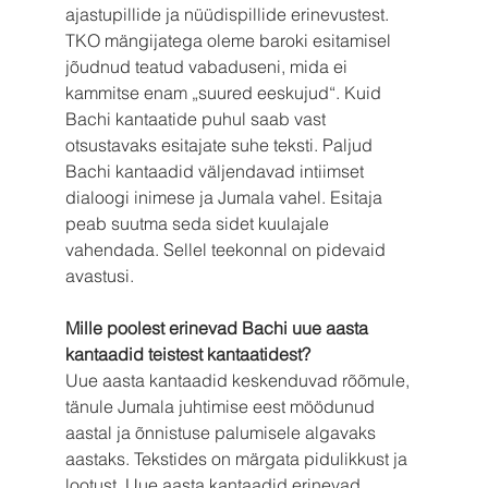
ajastupillide ja nüüdispillide erinevustest. 
TKO mängijatega oleme baroki esitamisel 
jõudnud teatud vabaduseni, mida ei 
kammitse enam „suured eeskujud“. Kuid 
Bachi kantaatide puhul saab vast 
otsustavaks esitajate suhe teksti. Paljud 
Bachi kantaadid väljendavad intiimset 
dialoogi inimese ja Jumala vahel. Esitaja 
peab suutma seda sidet kuulajale 
vahendada. Sellel teekonnal on pidevaid 
avastusi.
Mille poolest erinevad Bachi uue aasta 
kantaadid teistest kantaatidest?
Uue aasta kantaadid keskenduvad rõõmule, 
tänule Jumala juhtimise eest möödunud 
aastal ja õnnistuse palumisele algavaks 
aastaks. Tekstides on märgata pidulikkust ja 
lootust. Uue aasta kantaadid erinevad 