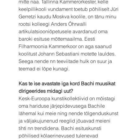
mitte naa. Tallinna Kammerorkester, kelle 
keelpillikooli vundament toetub põhiliselt Jüri 
Gerretzi kaudu Moskva koolile, on tänu minu 
rootsi kolleegi Anders Öhrwalli 
artikulatsiooniõpetusele avardanud oma 
baroki esituse mõttemaailma. Eesti 
Filharmoonia Kammerkoor on aga saanud 
koolitust Johann Sebastiani motette lauldes. 
Seega nende nn teeviitade hulk on suur ja 
teemad ei lõpe kunagi.
Kas te ise avastate iga kord Bachi muusikat 
dirigeerides midagi uut?
Kesk-Euroopa kunstikollektiivid on mõistagi 
oma hariduse järjepidevusega Bachile 
lähemal kui meie ning nende tõlgenduskunst 
ja väljakujunenud reeglid jõuavad meieni 
tihti nn trendidena. Bachi esituskunsti 
põhilised kõlaerinevused tulenevad 