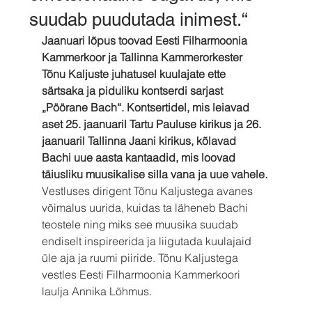
suudab puudutada inimest.“
Jaanuari lõpus toovad Eesti Filharmoonia 
Kammerkoor ja Tallinna Kammerorkester 
Tõnu Kaljuste juhatusel kuulajate ette 
särtsaka ja piduliku kontserdi sarjast 
„Pöörane Bach“. Kontsertidel, mis leiavad 
aset 25. jaanuaril Tartu Pauluse kirikus ja 26. 
jaanuaril Tallinna Jaani kirikus, kõlavad 
Bachi uue aasta kantaadid, mis loovad 
täiusliku muusikalise silla vana ja uue vahele.
Vestluses dirigent Tõnu Kaljustega avanes 
võimalus uurida, kuidas ta läheneb Bachi 
teostele ning miks see muusika suudab 
endiselt inspireerida ja liigutada kuulajaid 
üle aja ja ruumi piiride. Tõnu Kaljustega 
vestles Eesti Filharmoonia Kammerkoori 
laulja Annika Lõhmus.