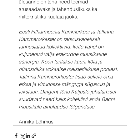
ülesanne on teha need teemad 
arusaadavaks ja tähenduslikuks ka 
mittekristliku kuulaja jaoks.
Eesti Filharmoonia Kammerkoor ja Tallinna 
Kammerorkester on rahvusvaheliselt 
tunnustatud kollektiivid, kelle vahel on 
kujunenud välja erakordne muusikaline 
sünergia. Koori tuntakse kauni kõla ja 
nüansirikka vokaalse meisterlikkuse poolest. 
Tallinna Kammerorkester lisab sellele oma 
erksa ja virtuoosse mänguga sügavust ja 
tekstuuri. Dirigent Tõnu Kaljuste juhatamisel 
suudavad need kaks kollektiivi anda Bachi 
muusikale ainulaadse tõlgenduse.
Annika Lõhmus