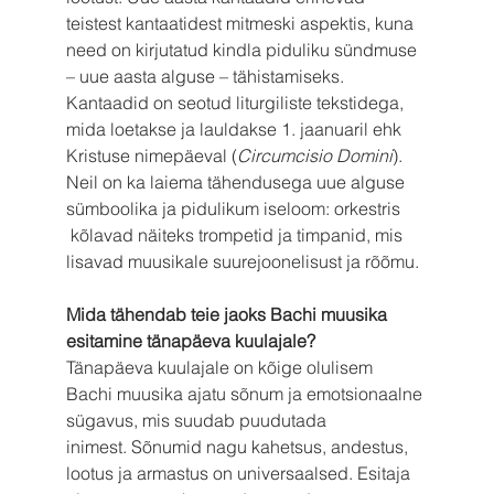
teistest kantaatidest mitmeski aspektis, kuna 
need on kirjutatud kindla piduliku sündmuse 
– uue aasta alguse – tähistamiseks. 
Kantaadid on seotud liturgiliste tekstidega, 
mida loetakse ja lauldakse 1. jaanuaril ehk 
Kristuse nimepäeval (
Circumcisio Domini
). 
Neil on ka laiema tähendusega uue alguse 
sümboolika ja pidulikum iseloom: orkestris 
 kõlavad näiteks trompetid ja timpanid, mis 
lisavad muusikale suurejoonelisust ja rõõmu.
Mida tähendab teie jaoks Bachi muusika 
esitamine tänapäeva kuulajale?
Tänapäeva kuulajale on kõige olulisem 
Bachi muusika ajatu sõnum ja emotsionaalne 
sügavus, mis suudab puudutada 
inimest. Sõnumid nagu kahetsus, andestus, 
lootus ja armastus on universaalsed. Esitaja 