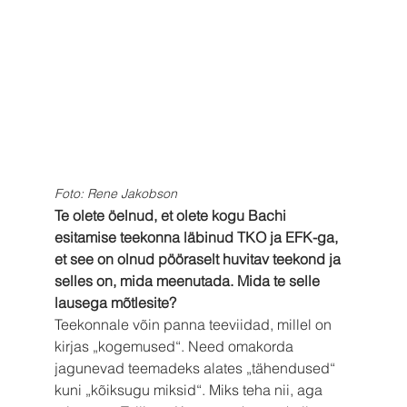
Foto: Rene Jakobson
Te olete öelnud, et olete kogu Bachi 
esitamise teekonna läbinud TKO ja EFK-ga, 
et see on olnud pööraselt huvitav teekond ja 
selles on, mida meenutada. Mida te selle 
lausega mõtlesite?
Teekonnale võin panna teeviidad, millel on 
kirjas „kogemused“. Need omakorda 
jagunevad teemadeks alates „tähendused“ 
kuni „kõiksugu miksid“. Miks teha nii, aga 