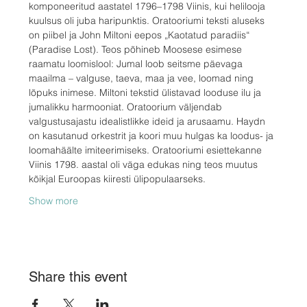
komponeeritud aastatel 1796–1798 Viinis, kui helilooja 
kuulsus oli juba haripunktis. Oratooriumi teksti aluseks 
on piibel ja John Miltoni eepos „Kaotatud paradiis“ 
(Paradise Lost). Teos põhineb Moosese esimese 
raamatu loomislool: Jumal loob seitsme päevaga 
maailma – valguse, taeva, maa ja vee, loomad ning 
lõpuks inimese. Miltoni tekstid ülistavad looduse ilu ja 
jumalikku harmooniat. Oratoorium väljendab 
valgustusajastu idealistlikke ideid ja arusaamu. Haydn 
on kasutanud orkestrit ja koori muu hulgas ka loodus- ja 
loomahäälte imiteerimiseks. Oratooriumi esiettekanne 
Viinis 1798. aastal oli väga edukas ning teos muutus 
kõikjal Euroopas kiiresti ülipopulaarseks. 
Show more
Share this event