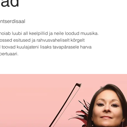
jad
ntserdisaal
 hoiab luubi all keelpillid ja neile loodud muusika.
oossed esitused ja rahvusvaheliselt kõrgelt
 toovad kuulajateni lisaks tavapärasele harva
pertuaari.