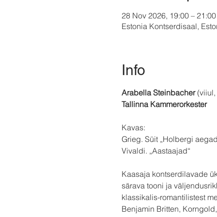
28 Nov 2026, 19:00 – 21:00
Estonia Kontserdisaal, Eston
Info
Arabella Steinbacher
 (viiu
Tallinna Kammerorkester
Kavas:
Grieg. Süit „Holbergi aegad
Vivaldi. „Aastaajad“
Kaasaja kontserdilavade üks
särava tooni ja väljendusri
klassikalis-romantilistest m
Benjamin Britten, Korngold, 