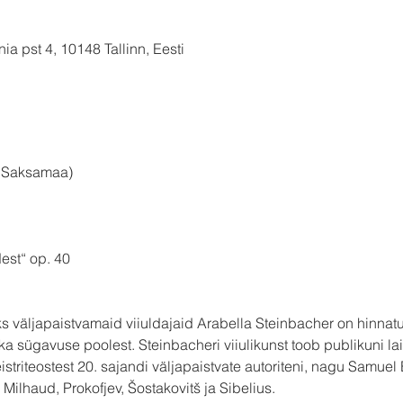
ia pst 4, 10148 Tallinn, Eesti
l, Saksamaa)
est“ op. 40
 väljapaistvamaid viiuldajaid Arabella Steinbacher on hinnatud
kka sügavuse poolest. Steinbacheri viiulikunst toob publikuni la
eistriteostest 20. sajandi väljapaistvate autoriteni, nagu Samuel
Milhaud, Prokofjev, Šostakovitš ja Sibelius.