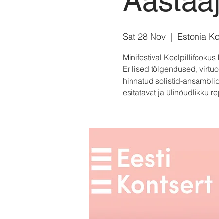
Aastaa
Sat 28 Nov
  |  
Estonia Ko
Minifestival Keelpillifookus
Erilised tõlgendused, virtu
hinnatud solistid-ansamblid
esitatavat ja ülinõudlikku re