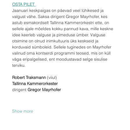
OSTA PILET 
Jaanuari keskpaigas on päevad veel lühikesed ja 
valgust vähe. Saksa dirigent Gregor Mayrhofer, kes 
astub esmakordselt Tallinna Kammerorkestri ette, on 
sellele ajale mõeldes kokku pannud kava, mille keskne 
idee keerleb valguse ja pimeduse ümber. Valguse 
otsimine on olnud inimkultuuris üks keskseid ja 
korduvaid sümboleid. Sellele tuginedes on Mayrhofer 
valinud oma kontserdi programmi teosed, mis on küll 
väga eripalgelised, ent moodustavad selge sisulise 
terviku.
Robert Traksmann
 (viiul)
Tallinna Kammerorkester
dirigent 
Gregor Mayrhofer
Show more