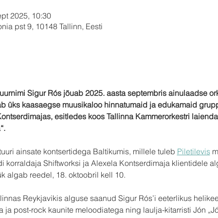
ept 2025, 10:30
ia pst 9, 10148 Tallinn, Eesti
 suurnimi Sigur Rós jõuab 2025. aasta septembris ainulaadse orke
nab üks kaasaegse muusikaloo hinnatumaid ja edukamaid grup
 Kontserdimajas, esitledes koos Tallinna Kammerorkestri laien
“. 
tuuri ainsate kontsertidega Baltikumis, millele tuleb 
Piletilevis
 m
di korraldaja Shiftworksi ja Alexela Kontserdimaja klientidele 
k algab reedel, 18. oktoobril kell 10.
alinnas Reykjavikis alguse saanud Sigur Rós’i eeterlikus helik
ja post-rock kaunite meloodiatega ning laulja-kitarristi Jón „Jó