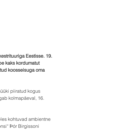
strituuriga Eestisse. 19. 
pe kaks kordumatut 
datud koosseisuga oma 
üüki piiratud kogus 
algab kolmapäeval, 16. 
eeles kohtuvad ambientne 
nsi“ Ϸór Birgissoni 