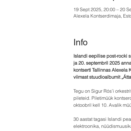
19 Sept 2025, 20:00 – 20 S
Alexela Kontserdimaja, Eston
Info
Islandi eepilise post-rocki
ja 20. septembril 2025 an
kontserti Tallinnas Alexela
viimast stuudioalbumit „Átta
Tegu on Sigur Rós’i orkestri
pileteid. Piletimüük kontser
oktoobril kell 10. Avalik müü
30 aastat tagasi Islandi pe
elektroonika, nüüdismuusika 