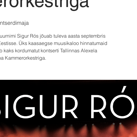
orkestriga
ntserdimaja
 suurnimi Sigur Rós jõuab tuleva aasta septembris
 Eestisse. Üks kaasaegse muusikaloo hinnatumaid
kaks kordumatut kontserti Tallinnas Alexela
na Kammerorkestriga.