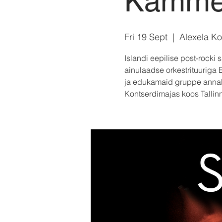
Kammer
Fri 19 Sept
  |  
Alexela Ko
Islandi eepilise post-rocki
ainulaadse orkestrituuriga
ja edukamaid gruppe annab 
Kontserdimajas koos Tallin