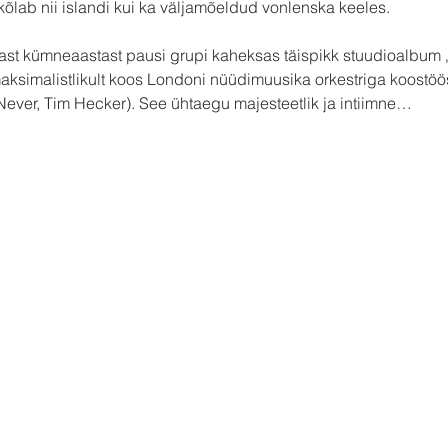
kõlab nii islandi kui ka väljamõeldud vonlenska keeles. 
t kümneaastast pausi grupi kaheksas täispikk stuudioalbum „Át
 maksimalistlikult koos Londoni nüüdimuusika orkestriga koostöö
Never, Tim Hecker). See ühtaegu majesteetlik ja intiimne…