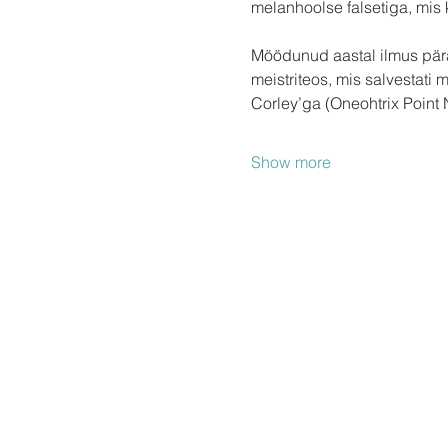
melanhoolse falsetiga, mis 
Möödunud aastal ilmus päras
meistriteos, mis salvestati
Corley’ga (Oneohtrix Point 
Show more