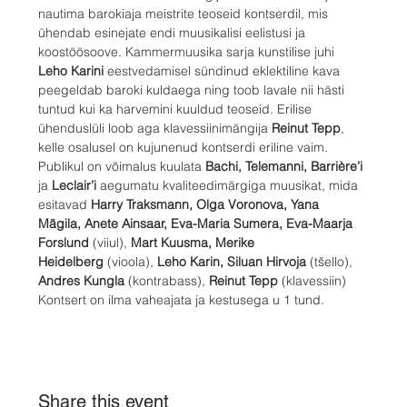
nautima barokiaja meistrite teoseid kontserdil, mis 
ühendab esinejate endi muusikalisi eelistusi ja 
koostöösoove. Kammermuusika sarja kunstilise juhi 
Leho Karini
 eestvedamisel sündinud eklektiline kava 
peegeldab baroki kuldaega ning toob lavale nii hästi 
tuntud kui ka harvemini kuuldud teoseid. Erilise 
ühenduslüli loob aga klavessiinimängija 
Reinut Tepp
, 
kelle osalusel on kujunenud kontserdi eriline vaim.
Publikul on võimalus kuulata 
Bachi, Telemanni, Barrière’i 
ja
 Leclair’i
 aegumatu kvaliteedimärgiga muusikat, mida 
esitavad 
Harry Traksmann, Olga Voronova, Yana 
Mägila, Anete Ainsaar, Eva-Maria Sumera, Eva-Maarja 
Forslund
 (viiul), 
Mart Kuusma, Merike 
Heidelberg
 (vioola), 
Leho Karin, Siluan Hirvoja
 (tšello), 
Andres Kungla
 (kontrabass), 
Reinut Tepp
 (klavessiin)
Kontsert on ilma vaheajata ja kestusega u 1 tund.
Share this event