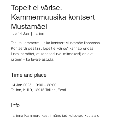
Topelt ei värise.
Kammermuusika kontsert
Mustamäel
Tue 14 Jan
  |  
Tallinn
Tasuta kammermuusika kontsert Mustamäe linnaosas.
Kontserdi pealkiri „Topelt ei värise“ kannab endas
lustakat mõtet, et kahekesi (või mitmekesi) on alati
julgem – ka lavale astuda.
Time and place
14 Jan 2025, 19:00 – 20:00
Tallinn, Kiili 9, 12915 Tallinn, Eesti
Info
Tallinna Kammerorkestri mängijad kutsuvad kuulajaid 