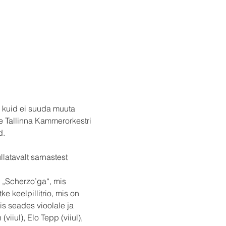
, kuid ei suuda muuta 
 Tallinna Kammerorkestri 
d.
llatavalt sarnastest 
 „Scherzo’ga“, mis 
 keelpillitrio, mis on 
s seades vioolale ja 
iul), Elo Tepp (viiul), 