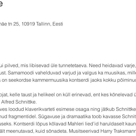
e
e tn 25, 10919 Tallinn, Eesti
i pilved, mis libisevad üle tunnetetaeva. Need heidavad varje
ust. Samamoodi vahelduvad varjud ja valgus ka muusikas, mille
 on seekordse kammermuusika kontserdi jaoks kokku põiminu
at, kelle taust ja helikeel on küll erinevad, ent kes kõnelevad ü
 Alfred Schnittke.
es loodud klaverikvarteti esimese osaga ning jätkub Schnittke
nud fragmentidel. Sügavuse ja dramaatika toob kavasse Schnittke
eks. Kontserdi lõpus kõlavad Mahleri lied’id haruldaselt kauni
ält meenutavad, kuid sõnadeta. Musitseerivad Harry Traksmann (vi