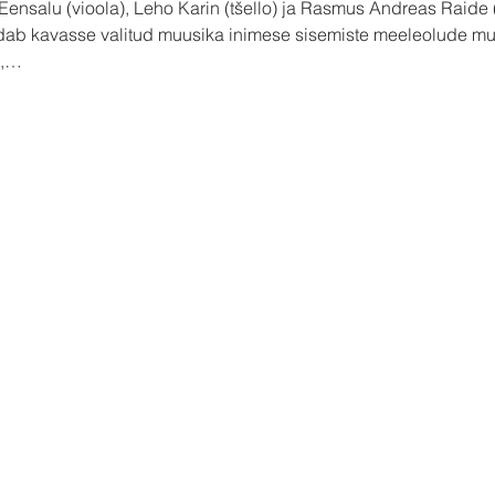
Eensalu (vioola), Leho Karin (tšello) ja Rasmus Andreas Raide (
ab kavasse valitud muusika inimese sisemiste meeleolude mu
a,…