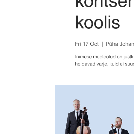
kontse
koolis
Fri 17 Oct
  |  
Püha Johan
Inimese meeleolud on justku
heidavad varje, kuid ei su