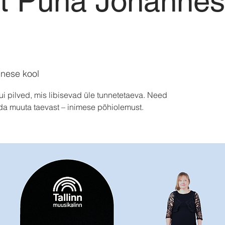
rt Püha Johanne
nese kool
i pilved, mis libisevad üle tunnetetaeva. Need
uda muuta taevast – inimese põhiolemust.