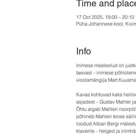
Time and plac
17 Oct 2025, 19:00 – 20:10
Püha Johannese kool, Kivimä
Info
Inimese meeleolud on justku
taevast – inimese põhiolem
vioolamängija Mart Kuusma
Kavas kohtuvad kaks helilooj
asjadest – Gustav Mahler ja
Õhtu algab Mahleri noorpõlv
põhineb Mahleri teose säili
loodud Alban Bergi mälestus
klaverile – helged ja inimhä