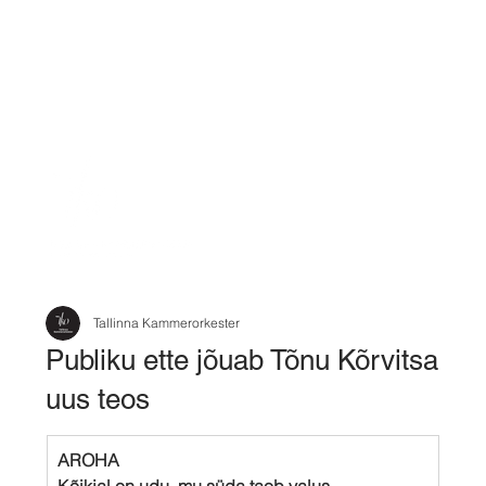
Tallinna Kammerorkester
Publiku ette jõuab Tõnu Kõrvitsa
uus teos
AROHA
Kõikjal on udu, mu süda taob valus