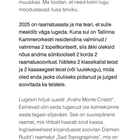
muusikas. Ma loodan, et need kolm lugu 
moodustavad ilusa terviku. 
2025 on raamatuaasta ja ma tean, et sulle 
meeldib väga lugeda. Kuna sul on Tallinna 
Kammerorkestri residendina valminud / 
valmimas 2 topeltkontserti, siis äkki oleksid 
nõus andma sümboolselt 2 korda 2 
raamatusoovitust. Näiteks 2 klassikalist teost 
ja 2 kaasaegset teost (või luulekogu), mida 
oled enda jaoks oluliseks pidanud ja julged 
soovitada ka teistele.
Lugesin hiljuti uuesti „Krahv Monte Cristot“. 
Eelnevalt olin seda lugenud üle kolmekümne 
aasta tagasi sõjaväes. See on suurepärane 
raamat, mis lihtsalt haarab sind kaasa. 
Inglisekeelsest kirjandusest soovitan Damien 
Rudd’i raamatut „Sad Topographies“, mis on 