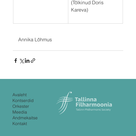
(Tõlkinud Doris 
Kareva)
Annika Lõhmus
Avaleht
Kontserdid
Orkester
Meedia
Andmekaitse
Kontakt