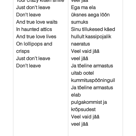
Just don't leave
Ega ma ela
Don't leave
üksnes aega löön 
And true love waits
surnuks
In haunted attics
Sinu tillukesed käed
And true love lives
hullult kassipojalik 
On lollipops and 
naeratus
crisps
Veel vaid jää
Just don’t leave
veel jää
Don’t leave
Ja tõeline armastus 
uitab ootel
kummituspööninguil
Ja tõeline armastus 
elab
pulgakommist ja 
krõpsudest
Veel vaid jää
veel jää