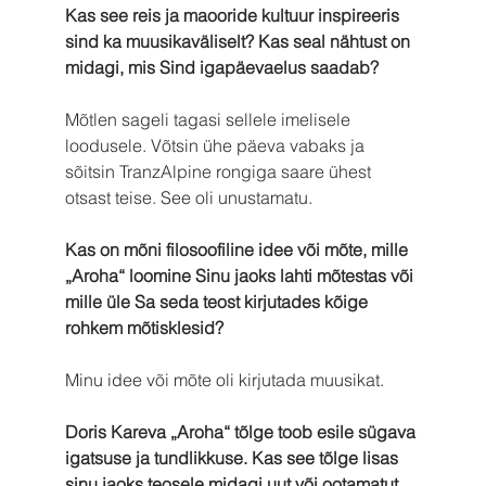
Kas see reis ja maooride kultuur inspireeris 
sind ka muusikaväliselt? Kas seal nähtust on 
midagi, mis Sind igapäevaelus saadab?
Mõtlen sageli tagasi sellele imelisele 
loodusele. Võtsin ühe päeva vabaks ja 
sõitsin TranzAlpine rongiga saare ühest 
otsast teise. See oli unustamatu. 
Kas on mõni filosoofiline idee või mõte, mille 
„Aroha“ loomine Sinu jaoks lahti mõtestas või 
mille üle Sa seda teost kirjutades kõige 
rohkem mõtisklesid? 
Minu idee või mõte oli kirjutada muusikat. 
Doris Kareva „Aroha“ tõlge toob esile sügava 
igatsuse ja tundlikkuse. Kas see tõlge lisas 
sinu jaoks teosele midagi uut või ootamatut, 