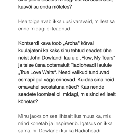
kasvõi su enda mõtetes? 
Hea tõlge avab ikka uusi väravaid, millest sa 
enne midagi ei teadnud.
Kontserdi kava toob „Aroha“ kõrval 
kuulajateni ka kaks sinu tehtud seadet: ühe 
neist John Dowlandi laulule „Flow, My Tears“ 
ja teise üsna ootamatult Radioheadi laulule 
„True Love Waits“. Need valikud tunduvad 
esmapilgul väga erinevad. Kuidas sina neid 
omavahel seostatuna näed? Kas nende 
seadete loomisel oli midagi, mis sind eriliselt 
kõnetas? 
Minu jaoks on see lihtsalt ilus muusika, mis 
mind kõnetab ja inspireerib. Igatsus on ikka 
sama, nii Dowlandi kui ka Radioheadi 