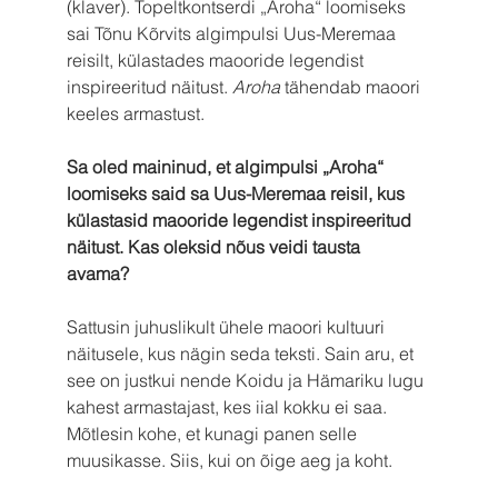
(klaver). Topeltkontserdi „Aroha“ loomiseks 
sai Tõnu Kõrvits algimpulsi Uus-Meremaa 
reisilt, külastades maooride legendist 
inspireeritud näitust. 
Aroha 
tähendab maoori 
keeles armastust.
Sa oled maininud, et algimpulsi „Aroha“ 
loomiseks said sa Uus-Meremaa reisil, kus 
külastasid maooride legendist inspireeritud 
näitust. Kas oleksid nõus veidi tausta 
avama? 
Sattusin juhuslikult ühele maoori kultuuri 
näitusele, kus nägin seda teksti. Sain aru, et 
see on justkui nende Koidu ja Hämariku lugu 
kahest armastajast, kes iial kokku ei saa. 
Mõtlesin kohe, et kunagi panen selle 
muusikasse. Siis, kui on õige aeg ja koht. 