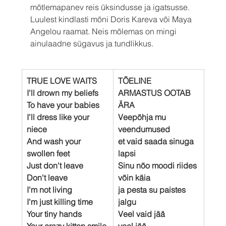
mõtlemapanev reis üksindusse ja igatsusse. 
Luulest kindlasti mõni Doris Kareva või Maya 
Angelou raamat. Neis mõlemas on mingi 
ainulaadne sügavus ja tundlikkus. 
TRUE LOVE WAITS
TÕELINE 
I'll drown my beliefs
ARMASTUS OOTAB 
To have your babies
ÄRA
I'll dress like your 
Veepõhja mu 
niece
veendumused
And wash your 
et vaid saada sinuga 
swollen feet
lapsi
Just don't leave
Sinu nõo moodi riides 
Don't leave
võin käia
I'm not living
ja pesta su paistes 
I'm just killing time
jalgu
Your tiny hands
Veel vaid jää
Your crazy kitten smile
veel jää