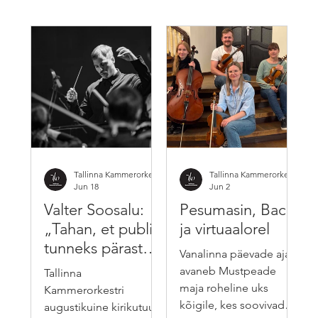
Tallinna Kammerorkester
Tallinna Kammerorkester
Jun 18
Jun 2
Valter Soosalu:
Pesumasin, Bach
„Tahan, et publik
ja virtuaalorel
tunneks pärast
Vanalinna päevade ajal
kontserti, et see
avaneb Mustpeade
Tallinna
oli kvaliteetaeg“
maja roheline uks
Kammerorkestri
kõigile, kes soovivad
augustikuine kirikutuur