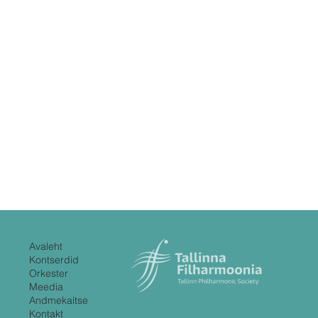
Avaleht
Kontserdid
Orkester
Meedia
Andmekaitse
Kontakt