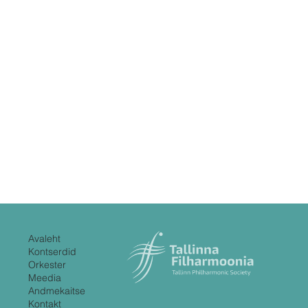
Avaleht
Kontserdid
Orkester
Meedia
Andmekaitse
Kontakt