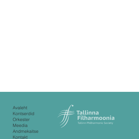
Avaleht
Kontserdid
Orkester
Meedia
Andmekaitse
Kontakt