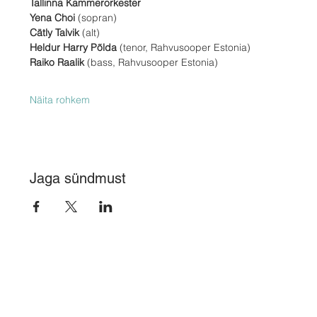
Tallinna Kammerorkester
Yena Choi
 (sopran)  
Cätly Talvik 
(alt) 
Heldur Harry Põlda
 (tenor, Rahvusooper Estonia) 
Raiko Raalik
 (bass, Rahvusooper Estonia) 
Näita rohkem
Jaga sündmust