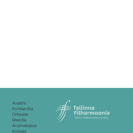
Avaleht
Kontserdid
Orkester
Meedia
Andmekaitse
Kontakt