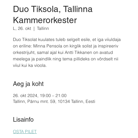
Duo Tiksola, Tallinna
Kammerorkester
L, 26. okt
  |  
Tallinn
Duo Tiksolat kuulates tuleb selgelt esile, et iga viiuldaja
on eriline: Minna Pensola on kirglik solist ja inspireeriv
orkestrijuht, samal ajal kui Antti Tikkanen on avatud
meelega ja paindlik ning tema pillideks on võrdselt nii
viiul kui ka vioola.
Aeg ja koht
26. okt 2024, 19:00 – 21:00
Tallinn, Pärnu mnt. 59, 10134 Tallinn, Eesti
Lisainfo
OSTA PILET