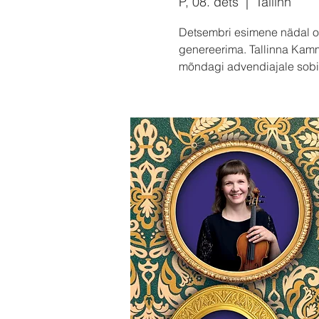
P, 08. dets
  |  
Tallinn
Detsembri esimene nädal on
genereerima. Tallinna Kamm
mõndagi advendiajale sobiv