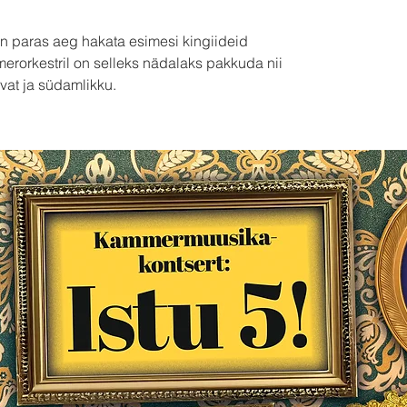
 paras aeg hakata esimesi kingiideid
erorkestril on selleks nädalaks pakkuda nii
at ja südamlikku.