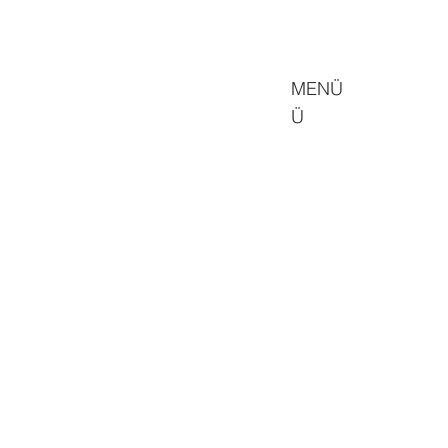
MENÜ
Ü