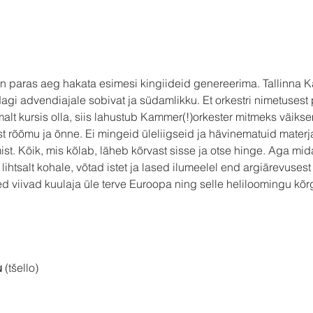
 paras aeg hakata esimesi kingiideid genereerima. Tallinna Ka
i advendiajale sobivat ja südamlikku. Et orkestri nimetusest 
malt kursis olla, siis lahustub Kammer(!)orkester mitmeks väiks
t rõõmu ja õnne. Ei mingeid üleliigseid ja hävinematuid materj
. Kõik, mis kõlab, läheb kõrvast sisse ja otse hinge. Aga mida 
lihtsalt kohale, võtad istet ja lased ilumeelel end argiärevuse
d viivad kuulaja üle terve Euroopa ning selle heliloomingu kõ
 
(tšello)