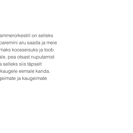
mmerorkestril on selleks 
paremini aru saada ja meie 
emaks koosseisuks ja toob 
ale, pea otsast nuputamist 
selleks siis täpselt 
st kaugele eemale kanda. 
rgeimate ja kaugeimate 