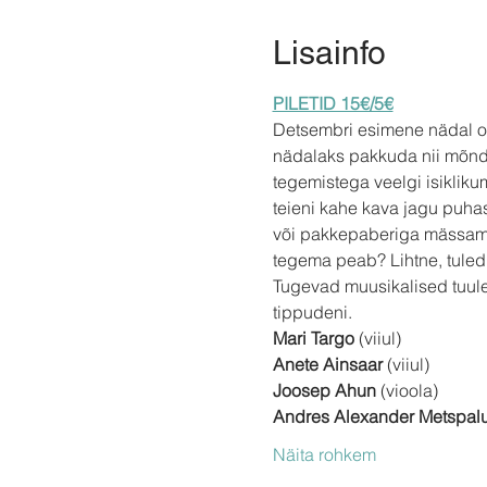
Lisainfo
PILETID 15€/5€
Detsembri esimene nädal on
nädalaks pakkuda nii mõndag
tegemistega veelgi isikliku
teieni kahe kava jagu puhas
või pakkepaberiga mässamist
tegema peab? Lihtne, tuled 
Tugevad muusikalised tuule
tippudeni.
Mari Targo
 (viiul)
Anete Ainsaar
 (viiul)
Joosep Ahun
 (vioola)
Andres Alexander Metspalu
Näita rohkem