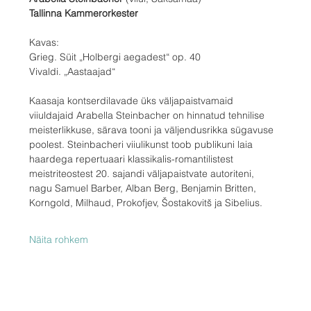
Tallinna Kammerorkester
Kavas:
Grieg. Süit „Holbergi aegadest“ op. 40
Vivaldi. „Aastaajad“
Kaasaja kontserdilavade üks väljapaistvamaid 
viiuldajaid Arabella Steinbacher on hinnatud tehnilise 
meisterlikkuse, särava tooni ja väljendusrikka sügavuse 
poolest. Steinbacheri viiulikunst toob publikuni laia 
haardega repertuaari klassikalis-romantilistest 
meistriteostest 20. sajandi väljapaistvate autoriteni, 
nagu Samuel Barber, Alban Berg, Benjamin Britten, 
Korngold, Milhaud, Prokofjev, Šostakovitš ja Sibelius.
Näita rohkem