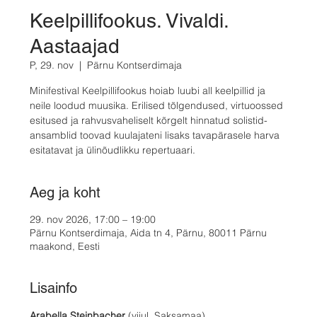
Keelpillifookus. Vivaldi.
Aastaajad
P, 29. nov
  |  
Pärnu Kontserdimaja
Minifestival Keelpillifookus hoiab luubi all keelpillid ja
neile loodud muusika. Erilised tõlgendused, virtuoossed
esitused ja rahvusvaheliselt kõrgelt hinnatud solistid-
ansamblid toovad kuulajateni lisaks tavapärasele harva
esitatavat ja ülinõudlikku repertuaari.
Aeg ja koht
29. nov 2026, 17:00 – 19:00
Pärnu Kontserdimaja, Aida tn 4, Pärnu, 80011 Pärnu
maakond, Eesti
Lisainfo
Arabella Steinbacher
 (viiul, Saksamaa)