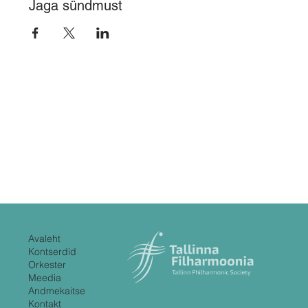
Jaga sündmust
Avaleht
Kontserdid
Orkester
Meedia
Andmekaitse
Kontakt