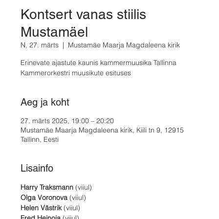
Kontsert vanas stiilis
Mustamäel
N, 27. märts
  |  
Mustamäe Maarja Magdaleena kirik
Erinevate ajastute kaunis kammermuusika Tallinna
Kammerorkestri muusikute esituses
Aeg ja koht
27. märts 2025, 19:00 – 20:20
Mustamäe Maarja Magdaleena kirik, Kiili tn 9, 12915
Tallinn, Eesti
Lisainfo
Harry Traksmann
 (viiul)
Olga Voronova
 (viiul)
Helen Västrik
 (viiul)
Fred Heinoja
 (viiul)