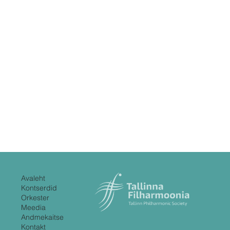
Avaleht
Kontserdid
Orkester
Meedia
Andmekaitse
Kontakt