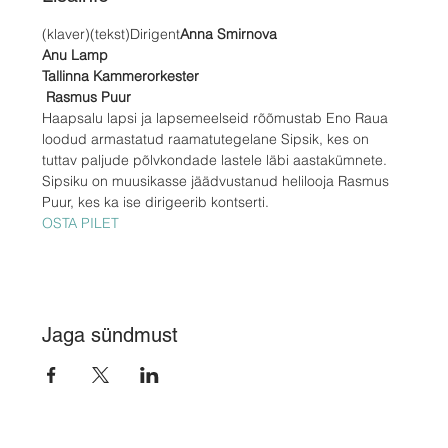
(klaver)
(tekst)
Dirigent
Anna Smirnova 
Anu Lamp 
 Rasmus Puur
Haapsalu lapsi ja lapsemeelseid rõõmustab Eno Raua 
loodud armastatud raamatutegelane Sipsik, kes on 
tuttav paljude põlvkondade lastele läbi aastakümnete. 
Sipsiku on muusikasse jäädvustanud helilooja Rasmus 
Puur, kes ka ise dirigeerib kontserti.
OSTA PILET
Jaga sündmust