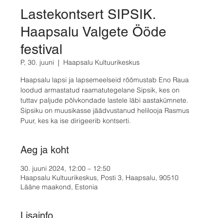
Lastekontsert SIPSIK.
Haapsalu Valgete Ööde
festival
P, 30. juuni
  |  
Haapsalu Kultuurikeskus
Haapsalu lapsi ja lapsemeelseid rõõmustab Eno Raua
loodud armastatud raamatutegelane Sipsik, kes on
tuttav paljude põlvkondade lastele läbi aastakümnete.
Sipsiku on muusikasse jäädvustanud helilooja Rasmus
Puur, kes ka ise dirigeerib kontserti.
Aeg ja koht
30. juuni 2024, 12:00 – 12:50
Haapsalu Kultuurikeskus, Posti 3, Haapsalu, 90510
Lääne maakond, Estonia
Lisainfo