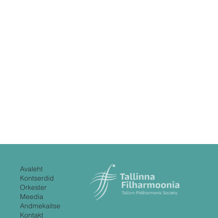
Avaleht
Kontserdid
Orkester
Meedia
Andmekaitse
Kontakt