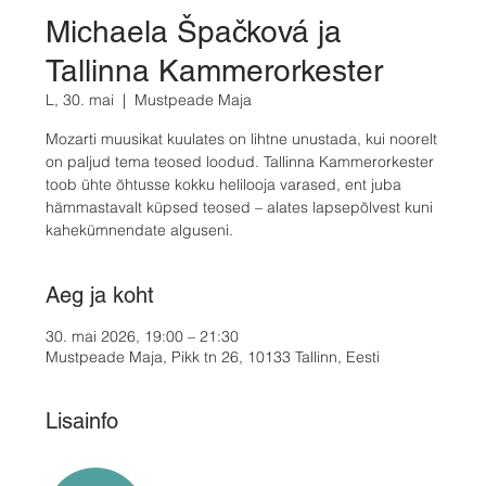
Michaela Špačková ja
Tallinna Kammerorkester
L, 30. mai
  |  
Mustpeade Maja
Mozarti muusikat kuulates on lihtne unustada, kui noorelt
on paljud tema teosed loodud. Tallinna Kammerorkester
toob ühte õhtusse kokku helilooja varased, ent juba
hämmastavalt küpsed teosed – alates lapsepõlvest kuni
kahekümnendate alguseni.
Aeg ja koht
30. mai 2026, 19:00 – 21:30
Mustpeade Maja, Pikk tn 26, 10133 Tallinn, Eesti
Lisainfo