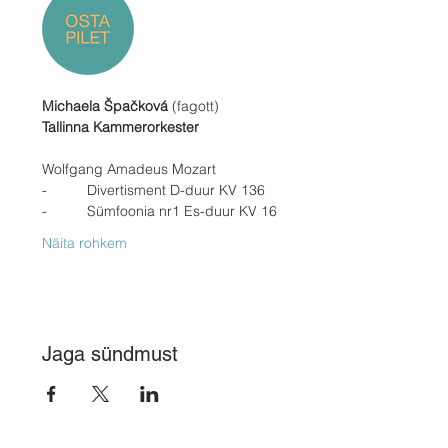
Michaela Špačková 
(fagott)
Tallinna Kammerorkester
Wolfgang Amadeus Mozart
-          Divertisment D-duur KV 136
-          Sümfoonia nr1 Es-duur KV 16
Näita rohkem
Jaga sündmust