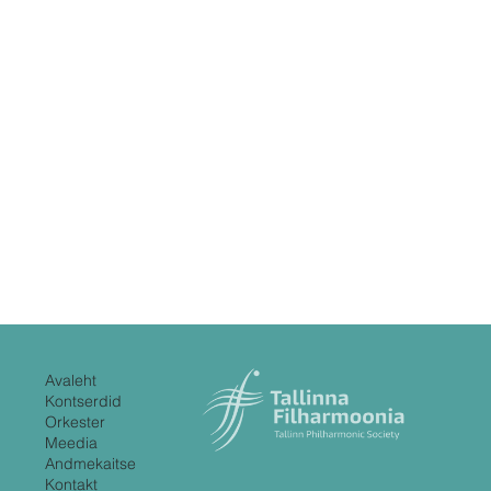
Avaleht
Kontserdid
Orkester
Meedia
Andmekaitse
Kontakt