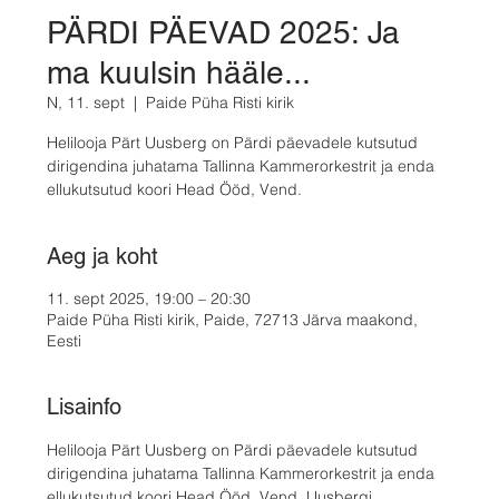
PÄRDI PÄEVAD 2025: Ja
ma kuulsin hääle...
N, 11. sept
  |  
Paide Püha Risti kirik
Helilooja Pärt Uusberg on Pärdi päevadele kutsutud
dirigendina juhatama Tallinna Kammerorkestrit ja enda
ellukutsutud koori Head Ööd, Vend.
Aeg ja koht
11. sept 2025, 19:00 – 20:30
Paide Püha Risti kirik, Paide, 72713 Järva maakond,
Eesti
Lisainfo
Helilooja Pärt Uusberg on Pärdi päevadele kutsutud 
dirigendina juhatama Tallinna Kammerorkestrit ja enda 
ellukutsutud koori Head Ööd, Vend. Uusbergi 