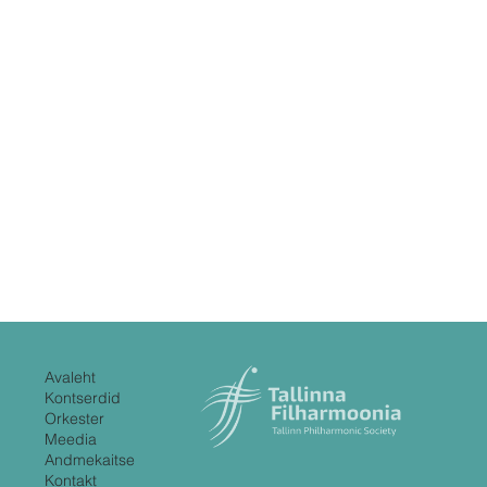
Avaleht
Kontserdid
Orkester
Meedia
Andmekaitse
Kontakt