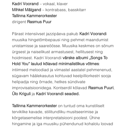
Kadri Voorand
 – vokaal, klaver
Mihkel Mälgand
 – kontrabass, basskitarr
Tallinna Kammerorkester
dirigent 
Rasmus Puur
Pärast intensiivset jazzipäeva pakub 
Kadri Voorand
i 
muusika hingetõmbepausi ning pehmet maandumist 
unistamisse ja saareöösse. Muusika keskmes on sõnum 
ürgsest ja naiselikust armastusest, hellitusest ning 
hoidmisest. Kadri Voorandi 
värske albumi „Songs To 
Hold You“ laulud kõlavad minimalistlikus võtmes
: 
intiimsed meloodiad ja viimastel aastatel pehmenenud, 
sügavam häälekasutus kohtuvad keelpilliorkestri sooja 
helipadja ning õrnade, hetkes sündivate 
improvisatsioonidega. Kontserdil kõlavad 
Rasmus Puuri
, 
Ülo Kriguli
 ja 
Kadri Voorandi seaded.
Tallinna Kammerorkester
 on tuntud oma kunstiliselt 
terviklike kavade, stiilitundliku musitseerimise ja 
kõrgetasemelise interpretatsiooni poolest. Ühine 
hingamine ja iga muusiku pühendunud kohalolu loovad 