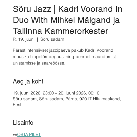
Sõru Jazz | Kadri Voorand In
Duo With Mihkel Mälgand ja
Tallinna Kammerorkester
R, 19. juuni
  |  
Sõru sadam
Pärast intensiivset jazzipäeva pakub Kadri Voorandi
muusika hingetõmbepausi ning pehmet maandumist
unistamisse ja saareöösse.
Aeg ja koht
19. juuni 2026, 23:00 – 20. juuni 2026, 00:10
Sõru sadam, Sõru sadam, Pärna, 92017 Hiiu maakond,
Eesti
Lisainfo
🎫
OSTA PILET