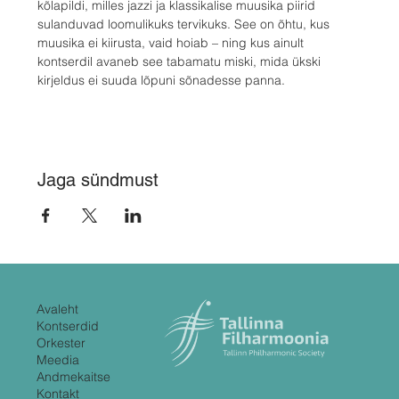
kõlapildi, milles jazzi ja klassikalise muusika piirid 
sulanduvad loomulikuks tervikuks. See on õhtu, kus 
muusika ei kiirusta, vaid hoiab – ning kus ainult 
kontserdil avaneb see tabamatu miski, mida ükski 
kirjeldus ei suuda lõpuni sõnadesse panna.
Jaga sündmust
Avaleht
Kontserdid
Orkester
Meedia
Andmekaitse
Kontakt