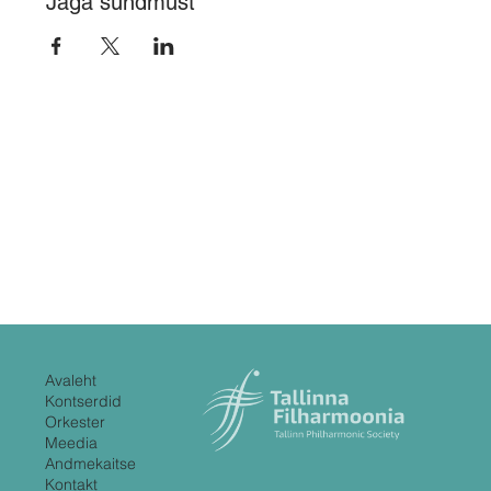
Jaga sündmust
Avaleht
Kontserdid
Orkester
Meedia
Andmekaitse
Kontakt