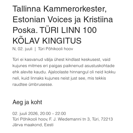
Tallinna Kammerorkester,
Estonian Voices ja Kristiina
Poska. TÜRI LINN 100
KÕLAV KINGITUS
N, 02. juuli
  |  
Türi Põhikooli hoov
Türi ei kasvanud välja ühest kindlast keskusest, vaid
kujunes mitmes eri paigas paiknenud asustuskohtade
ehk alevite kaudu. Ajaloolaste hinnangul oli neid kokku
neli, kuid linnaks kujunes neist just see, mis tekkis
raudtee ümbrusesse.
Aeg ja koht
02. juuli 2026, 20:00 – 22:00
Türi Põhikooli hoov, F. J. Wiedemanni tn 3, Türi, 72213
Järva maakond, Eesti