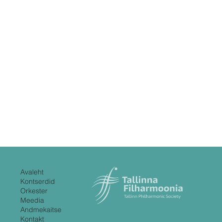
Avaleht
Kontserdid
Orkester
Meedia
Andmekaitse
Kontakt