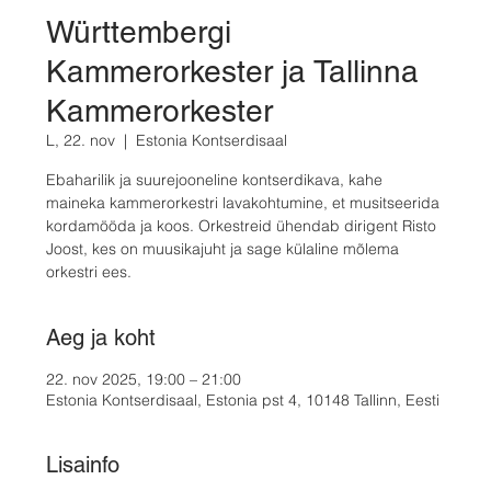
Württembergi
Kammerorkester ja Tallinna
Kammerorkester
L, 22. nov
  |  
Estonia Kontserdisaal
Ebaharilik ja suurejooneline kontserdikava, kahe
maineka kammerorkestri lavakohtumine, et musitseerida
kordamööda ja koos. Orkestreid ühendab dirigent Risto
Joost, kes on muusikajuht ja sage külaline mõlema
orkestri ees.
Aeg ja koht
22. nov 2025, 19:00 – 21:00
Estonia Kontserdisaal, Estonia pst 4, 10148 Tallinn, Eesti
Lisainfo