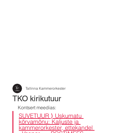
Tallinna Kammerorkester
TKO kirikutuur
Kontsert meedias: 
SUVETUUR ⟩ Uskumatu 
kõrvamõnu: Kaljuste ja 
kammerorkester, ettekandel 