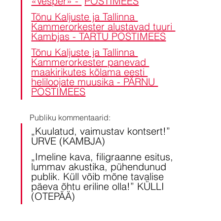
«Vesper» - 
POSTIMEES
Tõnu Kaljuste ja Tallinna 
Kammerorkester alustavad tuuri 
Kambjas - TARTU POSTIMEES
Tõnu Kaljuste ja Tallinna 
Kammerorkester panevad 
maakirikutes kõlama eesti 
heliloojate muusika - PÄRNU 
POSTIMEES
Publiku kommentaarid:
„Kuulatud, vaimustav kontsert!” 
URVE (KAMBJA)
„Imeline kava, filigraanne esitus, 
lummav akustika, pühendunud 
publik. Küll võib mõne tavalise 
päeva õhtu eriline olla!” KÜLLI 
(OTEPÄÄ)