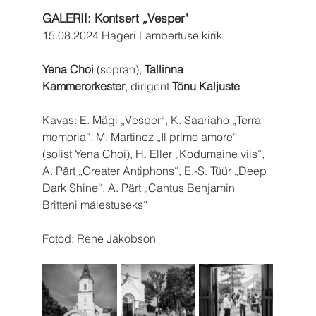
GALERII: Kontsert 
„
Vesper" 
15.08.2024 Hageri Lambertuse kirik
Yena Choi
 (sopran), 
Tallinna 
Kammerorkester
, dirigent 
Tõnu Kaljuste
Kavas: E. Mägi „Vesper“, K. Saariaho „Terra 
memoria“, M. Martinez „Il primo amore“ 
(solist Yena Choi), H. Eller „Kodumaine viis“, 
A. Pärt „Greater Antiphons“, E.-S. Tüür „Deep 
Dark Shine“, A. Pärt „Cantus Benjamin 
Britteni mälestuseks“
Fotod: Rene Jakobson