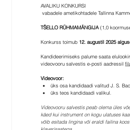
AVALIKU KONKURSI
 vabadele ametikohtadele Tallinna Kamme
TŠELLO RÜHMAMÄNGIJA
 (1,0 koormus
Konkurss toimub 
12. augustil 2025 algu
Kandideerimiseks palume saata elulookirj
videovooru salvestis e-posti aadressil 
fi
Videovoor:
üks osa kandidaadi valitud J. S. Bach
üks teos kandidaadi valikul.
Videovooru salvestis peab olema üles võ
käed kui instrument on kogu ulatuses kaadr
võib esitada lingina või eraldi failina k
klaverisaatega.