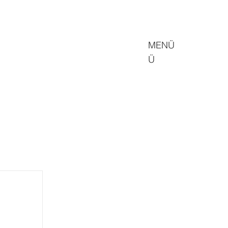
MENÜ
Ü