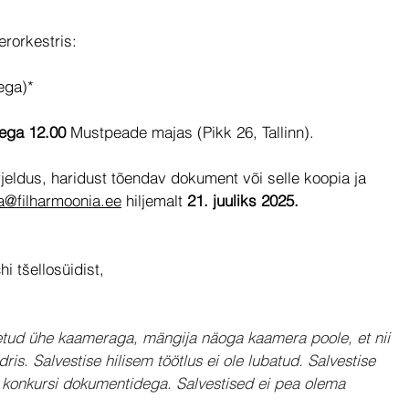
rorkestris:
ega)*
sega 12.00 
Mustpeade majas (Pikk 26, Tallinn).
eldus, haridust tõendav dokument või selle koopia ja 
la@filharmoonia.ee
 hiljemalt 
21. juuliks 2025.
i tšellosüidist, 
etud ühe kaameraga, mängija näoga kaamera poole, et nii 
is. Salvestise hilisem töötlus ei ole lubatud. Salvestise 
oos konkursi dokumentidega. Salvestised ei pea olema 