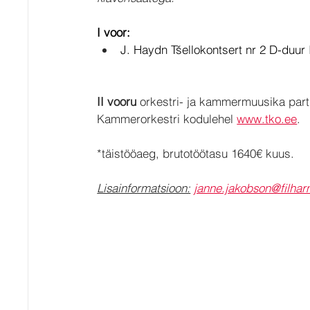
I voor: 
J. Haydn Tšellokontsert nr 2 D-duur
II vooru
 orkestri- ja kammermuusika parti
Kammerorkestri kodulehel 
www.tko.ee
.
*täistööaeg, brutotöötasu 1640€ kuus. 
Lisainformatsioon:
janne.jakobson@filhar