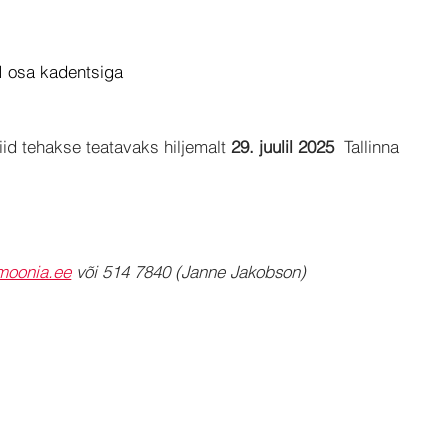
 I osa kadentsiga
id tehakse teatavaks hiljemalt 
29. juulil 2025
  Tallinna 
moonia.ee
 või 514 7840 (Janne Jakobson)