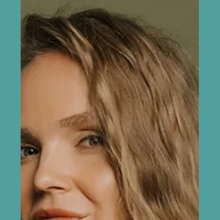
loodud esimene sümfoonia ning sümfoonia n