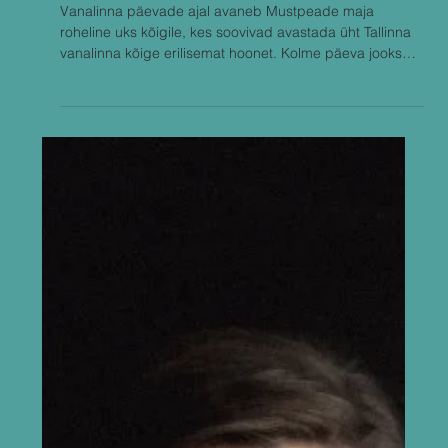
Jun 2
Pesumasin, Bach ja virtuaalorel
Vanalinna päevade ajal avaneb Mustpeade maja
roheline uks kõigile, kes soovivad avastada üht Tallinna
vanalinna kõige erilisemat hoonet. Kolme päeva jooksul
ootavad külastajaid tasuta kontserdid, omanäoline
heliinstallatsioon, virtuaaloreli tutvustus ning giidituurid,
mis viivad rännakule läbi maja pika ajaloo. Muusikalises
programmis kohtuvad väga erinevad maailmad.
Mustpeade maja pööningul ärkavad põneva
heliinstallatsiooni raames ellu pesumasin, kastekann ja
muud igapäevae