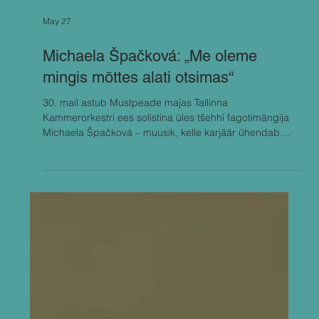
May 27
Michaela Špačková: „Me oleme
mingis mõttes alati otsimas“
30. mail astub Mustpeade majas Tallinna
Kammerorkestri ees solistina üles tšehhi fagotimängija
Michaela Špačková – muusik, kelle karjäär ühendab
klassikalise repertuaari, nüüdismuusika ja
rahvusvahelise orkestrimaailma. Tervikuna keskendub
30. mai kontsert Mozarti varasele loomingule, tuues ühte
õhtusse teosed helilooja lapsepõlvest kuni
kahekümnendate alguseni. Kõrvuti kõlavad särav
divertisment D-duur KV 136, kaheksa-aastase Mozarti