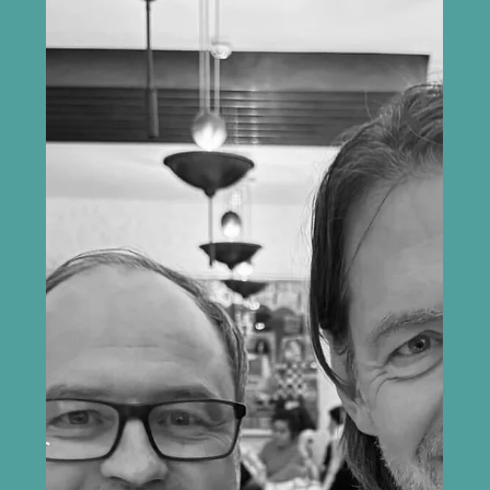
Apr 17
Esseekonkurss noortele
Eesti Filharmoonia Kammerkoor ja Tallinna Filharmoonia
koostöös kultuurilehega Sirp kutsuvad 16–26-aastaseid
noori osalema esseekonkursil klassikalisest muusikast.
“Muusika, ka klassikaline või praegu tegutsevate
heliloojate oma, ei pea jääma vaid vanemate onude-
tädide mõtestada. Oluline on, et avalikkuses oleks
kuulda ka seda, kuidas mõjub kontserdielamus
nooremate, alles kujunevate isiksuste arvates,” ütles
Sirbi muusikatoimetaja Maria Mölder. Esseekonkurss on
seotud kontse