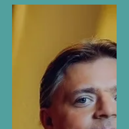
10 mõtet Pēteris Vasksi muusikasse
süvenemiseks
Pēteris Vasksi muusikast kirjutades on lihtne libiseda
suurte sõnade ja üldiste määratluste juurde – vaimsus,
loodus, vaikus, valgus. Ometi ei ava need märksõnad
kuigi palju, kui ei vaadata nende märksõnade taha. 2.
mail kõlavad Tallinna Metodisti kirikus kontserdil „Pēteris
Vasks 80“ Eesti Filharmoonia Kammerkoori ja Tallinna
Kammerorkestri esituses ning Tõnu Kaljuste juhatusel
helilooja eri loomeperioodidel sündinud teosed. Seda
kava võib kuulata lihtsalt ilusa muusikana, k