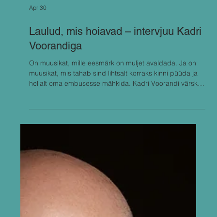
Apr 30
Laulud, mis hoiavad – intervjuu Kadri
Voorandiga
On muusikat, mille eesmärk on muljet avaldada. Ja on
muusikat, mis tahab sind lihtsalt korraks kinni püüda ja
hellalt oma embusesse mähkida. Kadri Voorandi värske
album „Songs To Hold You“ kuulub selgelt viimasesse
kategooriasse. See on sündinud vajadusest luua endale
– ja läbi selle ka kuulajatele – ruum, kus saab olla
korraga tugev ja habras, ilma et peaks kellegi eest