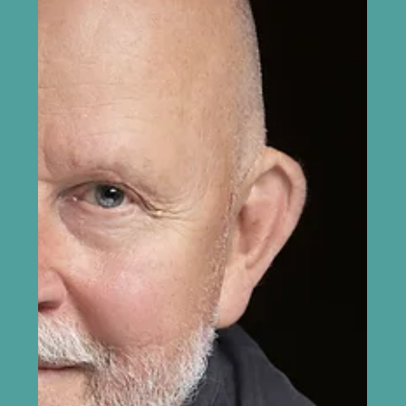
midagi varjama või kellelegi midagi selgitama. Kolmel
juunikuisel kontserdil – Sõru sadamas, Triigi Filhar