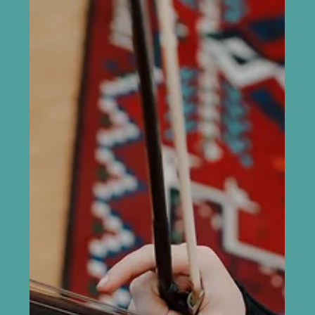
mille toimimine sõltub peaaegu nähtamatust
koosmängust ja vastastikusest kuulamisest. Kõlavad ka
Antonio Vivaldi, Alessandro Marcello, Charles Avisoni ja
Georg Philipp Telemanni teosed, mis avavad
barokkmuusikat selle