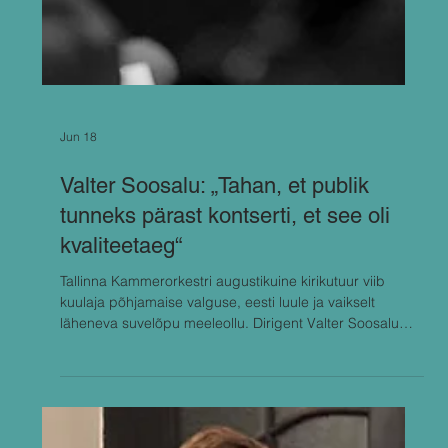
Jun 18
Valter Soosalu: „Tahan, et publik
tunneks pärast kontserti, et see oli
kvaliteetaeg“
Tallinna Kammerorkestri augustikuine kirikutuur viib
kuulaja põhjamaise valguse, eesti luule ja vaikselt
läheneva suvelõpu meeleollu. Dirigent Valter Soosalu
pani kava kokku peamiselt atmosfääri järgi, kujutledes
sumedaid augustiõhtuid, Lõuna-Eesti kirikuid ja seda
erilist tunnet, mis tekib siis, kui kuhugi ei ole kiiret.