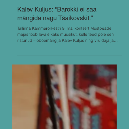
Apr 28
Kalev Kuljus: "Barokki ei saa
mängida nagu Tšaikovskit."
Tallinna Kammerorkestri 9. mai kontsert Mustpeade
majas toob lavale kaks muusikut, kelle teed pole seni
ristunud – oboemängija Kalev Kuljus ning viiuldaja ja
dirigent Peter Spissky. Kava keskmes on Johann
Sebastian Bachi topeltkontsert viiulile ja oboele – teos,