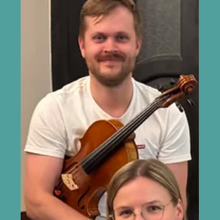
Rääkisime temaga kava sünnist, luule rollist ning sellest,
miks kvaliteetaeg võib tänapäeval olla suurem luksus kui
kunagi varem. Foto: Rene Jakobson August