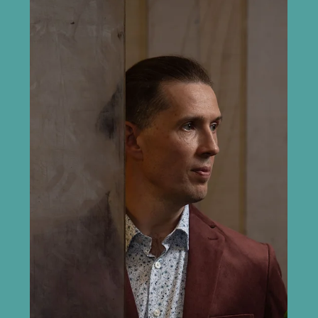
Mar 31
Tallinna Kammerorkester teeb kaasa
Ed O’Brieni uuel sooloalbumil
Tallinna Kammerorkester mängib maailmakuulsa
muusiku Ed O’Brieni uuel sooloalbumil „Blue Morpho“l,
tuues rahvusvahelisse koostöösse Eesti muusikute
kõrgetasemelise kõla ja tundliku interpretatsiooni.