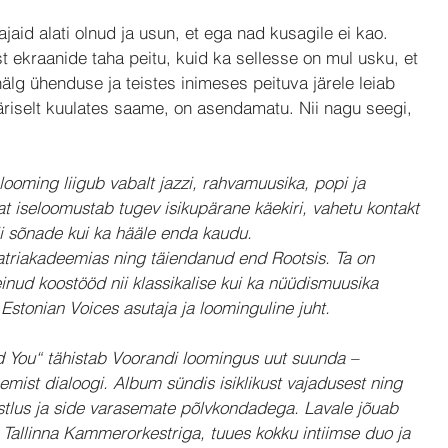
jaid alati olnud ja usun, et ega nad kusagile ei kao. 
st ekraanide taha peitu, kuid ka sellesse on mul usku, et 
älg ühenduse ja teistes inimeses peituva järele leiab 
äriselt kuulates saame, on asendamatu. Nii nagu seegi, 
le looming liigub vabalt jazzi, rahvamuusika, popi ja 
at iseloomustab tugev isikupärane käekiri, vahetu kontakt 
ii sõnade kui ka hääle enda kaudu.
atriakadeemias ning täiendanud end Rootsis. Ta on 
nud koostööd nii klassikalise kui ka nüüdismuusika 
Estonian Voices asutaja ja loominguline juht.
ld You“ tähistab Voorandi loomingus uut suunda – 
emist dialoogi. Album sündis isiklikust vajadusest ning 
stlus ja side varasemate põlvkondadega. Lavale jõuab 
 Tallinna Kammerorkestriga, tuues kokku intiimse duo ja 