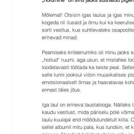
Mõlemat! Otsisin igas laulus ja igas minut
kogeda nii ilusaid ja õrnu kui ka keerulis
sorti vestlus, kus suhtlevateks osapoolt
erinevad minad.
Peamiseks kriteeriumiks oli minu jaoks se
„hoitud“ ruumi, aga usun, et mistahes lo
loodetavasti töötada ka teiste peal. Sell
selle tunni jooksul viibin muusikalises pl
emotsionaalselt õrnas ja haavatavas koha
ennast täies jõus.
Iga laul on erineva taustalooga. Näiteks 
kaudu vestlust, mida päriselu pole võima
laulu kuulajal end mõõdutundetult kiita. 
sellel albumil mitu pala, kus tundsin, et