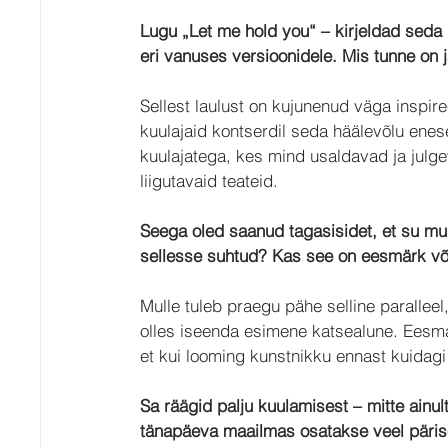
Lugu „Let me hold you“ – kirjeldad seda 
eri vanuses versioonidele. Mis tunne on j
Sellest laulust on kujunenud väga inspir
kuulajaid kontserdil seda häälevõlu enes
kuulajatega, kes mind usaldavad ja julge
liigutavaid teateid.
Seega oled saanud tagasisidet, et su muu
sellesse suhtud? Kas see on eesmärk võ
Mulle tuleb praegu pähe selline parallee
olles iseenda esimene katsealune. Eesmä
et kui looming kunstnikku ennast kuidagi 
Sa räägid palju kuulamisest – mitte ainul
tänapäeva maailmas osatakse veel pärise