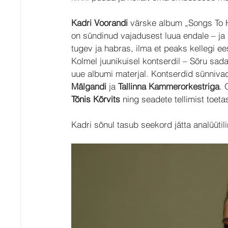
Kadri Voorandi
 värske album „Songs To H
on sündinud vajadusest luua endale – ja l
tugev ja habras, ilma et peaks kellegi ee
Kolmel juunikuisel kontserdil – Sõru sada
uue albumi materjal. Kontserdid sünniva
Mälgandi
 ja 
Tallinna Kammerorkestriga
. 
Tõnis Kõrvits
 ning seadete tellimist toeta
Kadri sõnul tasub seekord jätta analüütili