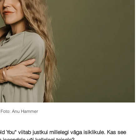
Foto: Anu Hammer
 You“ viitab justkui millelegi väga isiklikule. Kas see 
iseendale või kellelegi teisele?