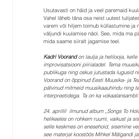
Usutavasti on häid ja veel paremaid kuula
Vahel läheb täna osa neist uutest tulijate
varem või hiljem toimub küllastumine ja n
väljundi kuulamise näol. See, mida ma p
mida saame siiralt jagamise teel.
Kadri Voorand
 on laulja ja helilooja, kel
improvisatsiooni piirialadel. Tema muusik
publikuga ning oskus jutustada lugusid n
Voorand on õppinud Eesti Muusika- ja Te
pälvinud mitmeid muusikaauhindu ning tei
interpreetidega. Ta on ka vokaalansambli 
24. aprillil  ilmunud album „Songs To Ho
helikeeles on rohkem ruumi, vaikust ja sis
selle keskmes on enesehoid, sisemine ve
see materjal koostöös Mihkel Mälgandi ja