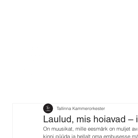
Tallinna Kammerorkester
Laulud, mis hoiavad – 
On muusikat, mille eesmärk on muljet ava
kinni püüda ja hellalt oma embusesse m