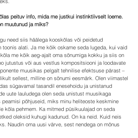
seks.
las peituv info, mida me justkui instinktiivselt loeme. 
 on muutunud ja miks?
gu need siis häälega kooskõlas või peidetud 
n toonis alati. Ja me kõik oskame seda lugeda, kui vaid 
 kõla me kõik aeg-ajalt oma sõnumiga kokku ja siis on 
o jutustus või aus vestlus kompositsiooni ja loodavate 
ponente muusikas pelgalt tehnilise efektsuse pärast – 
likult sellest, milline on sõnumi eesmärk. Olen viimastel 
das sügavamal tasandil enesehoidu ja unistanud 
de uute lauludega olen seda unistust muusikaga 
 peamisi põhjuseid, miks minu heliteoste keskmine 
äle kõla pehmem. Ka mitmed püsikuulajad on seda 
tked oleksid kuhugi kadunud. On ka neid. Kuid neis 
ks. Naudin oma uusi värve, sest nendega on mõnus 