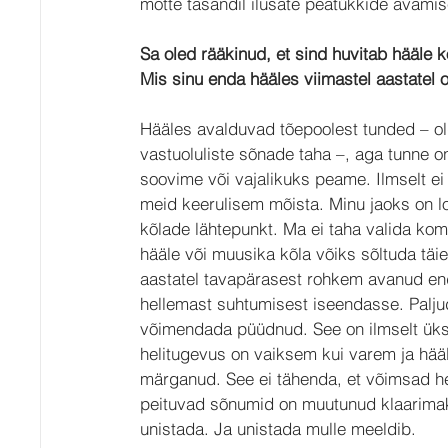
mõtte tasandil ilusate peatükkide avami
Sa oled rääkinud, et sind huvitab hääle kõ
Mis sinu enda hääles viimastel aastatel
Hääles avalduvad tõepoolest tunded – ol
vastuoluliste sõnade taha –, aga tunne o
soovime või vajalikuks peame. Ilmselt ei
meid keerulisem mõista. Minu jaoks on lo
kõlade lähtepunkt. Ma ei taha valida kom
hääle või muusika kõla võiks sõltuda täie
aastatel tavapärasest rohkem avanud en
hellemast suhtumisest iseendasse. Palju
võimendada püüdnud. See on ilmselt üks
helitugevus on vaiksem kui varem ja hä
märganud. See ei tähenda, et võimsad he
peituvad sõnumid on muutunud klaarima
unistada. Ja unistada mulle meeldib.