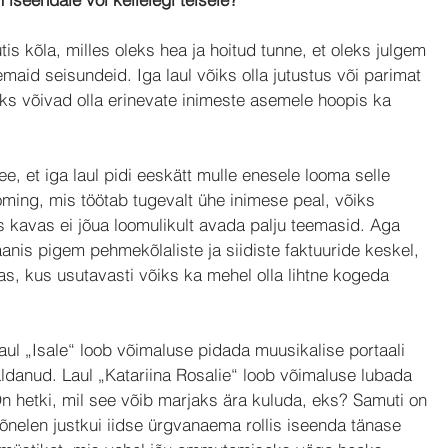
is kõla, milles oleks hea ja hoitud tunne, et oleks julgem 
emaid seisundeid. Iga laul võiks olla jutustus või parimat 
eks võivad olla erinevate inimeste asemele hoopis ka 
e, et iga laul pidi eeskätt mulle enesele looma selle 
oming, mis töötab tugevalt ühe inimese peal, võiks 
es kavas ei jõua loomulikult avada palju teemasid. Aga 
aanis pigem pehmekõlaliste ja siidiste faktuuride keskel, 
s, kus usutavasti võiks ka mehel olla lihtne kogeda 
laul „Isale“ loob võimaluse pidada muusikalise portaali 
ldanud. Laul „Katariina Rosalie“ loob võimaluse lubada 
On hetki, mil see võib marjaks ära kuluda, eks? Samuti on 
 kõnelen justkui iidse ürgvanaema rollis iseenda tänase 