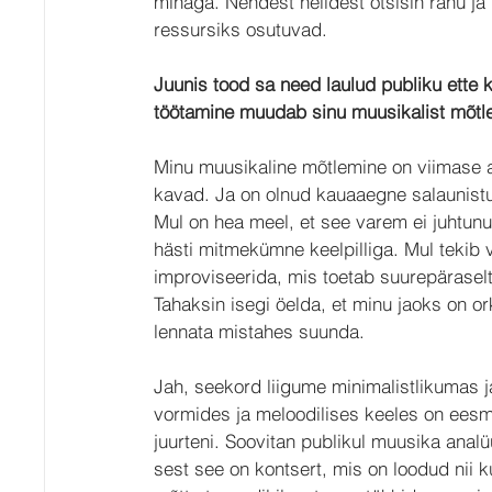
minaga. Nendest helidest otsisin rahu j
ressursiks osutuvad.
Juunis tood sa need laulud publiku ette 
töötamine muudab sinu muusikalist mõtl
Minu muusikaline mõtlemine on viimase 
kavad. Ja on olnud kauaaegne salaunistu
Mul on hea meel, et see varem ei juhtunu
hästi mitmekümne keelpilliga. Mul tekib v
improviseerida, mis toetab suurepäraselt 
Tahaksin isegi öelda, et minu jaoks on o
lennata mistahes suunda.
Jah, seekord liigume minimalistlikumas 
vormides ja meloodilises keeles on eesm
juurteni. Soovitan publikul muusika analü
sest see on kontsert, mis on loodud nii k