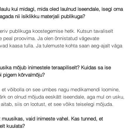
laulu kui midagi, mida oled laulnud iseendale, isegi oma 
agada nii isiklikku materjali publikuga?
eeriv publikuga koostegemise hetk. Kutsun tavaliselt 
e peal proovima. Ja olen õnnistatud vägevate 
vad kaasa tulla. Ja tulemuste kohta saan aeg-ajalt väga 
sika mõjub inimestele teraapiliselt? Kuidas sa ise 
i pigem kõrvalmõju?
l, et võibolla on see umbes nagu medikamendi loomine, 
rk on olnud mõjuda eeskätt iseendale, aga mul on usku, 
aitab, siis on lootust, et see võiks teiselegi mõjuda.
t muusikas, vaid inimeste vahel. Kas tunned, et 
lt kuulata?