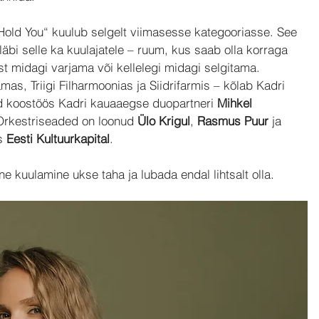
old You“ kuulub selgelt viimasesse kategooriasse. See 
äbi selle ka kuulajatele – ruum, kus saab olla korraga 
st midagi varjama või kellelegi midagi selgitama.
mas, Triigi Filharmoonias ja Siidrifarmis – kõlab Kadri 
d koostöös Kadri kauaaegse duopartneri 
Mihkel 
Orkestriseaded on loonud 
Ülo Krigul
, 
Rasmus Puur
 ja 
s 
Eesti Kultuurkapital
.
ne kuulamine ukse taha ja lubada endal lihtsalt olla.