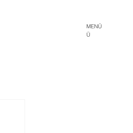
MENÜ
Ü