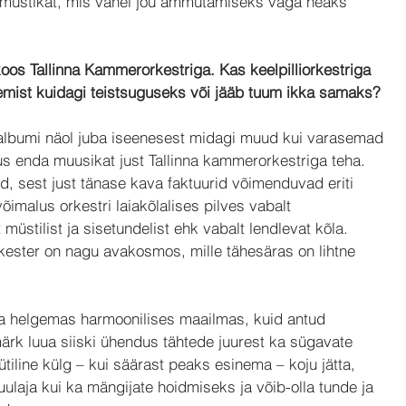
a müstikat, mis vahel jõu ammutamiseks väga heaks 
koos Tallinna Kammerorkestriga. Kas keelpilliorkestriga 
emist kuidagi teistsuguseks või jääb tuum ikka samaks?
albumi näol juba iseenesest midagi muud kui varasemad 
s enda muusikat just Tallinna kammerorkestriga teha. 
d, sest just tänase kava faktuurid võimenduvad eriti 
õimalus orkestri laiakõlalises pilves vabalt 
müstilist ja sisetundelist ehk vabalt lendlevat kõla. 
rkester on nagu avakosmos, mille tähesäras on lihtne 
ja helgemas harmoonilises maailmas, kuid antud 
ärk luua siiski ühendus tähtede juurest ka sügavate 
ütiline külg – kui säärast peaks esinema – koju jätta, 
uulaja kui ka mängijate hoidmiseks ja võib-olla tunde ja 