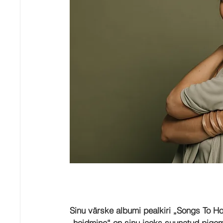
Sinu värske albumi pealkiri „Songs To Hold
„hoidmine“ on sinu jaoks suunatud pigem 