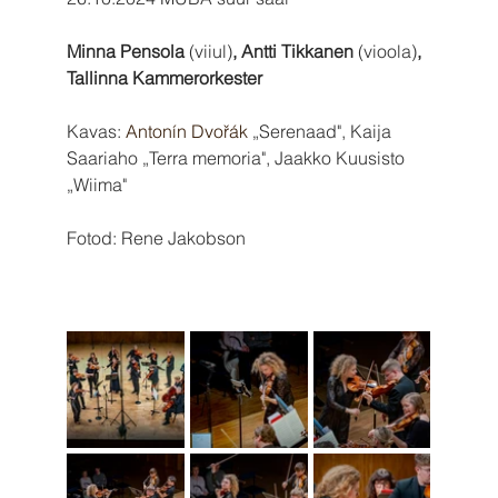
Minna Pensola 
(viiul)
, Antti Tikkanen 
(vioola)
, 
Tallinna Kammerorkester
Kavas: 
Antonín Dvořák
 „Serenaad", Kaija 
Saariaho „Terra memoria", Jaakko Kuusisto 
„Wiima"
Fotod: Rene Jakobson