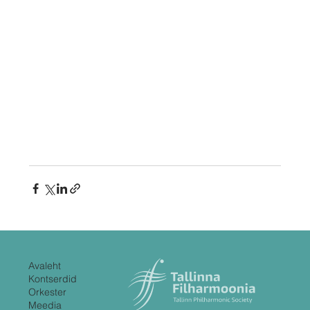
Avaleht
Kontserdid
Orkester
Meedia