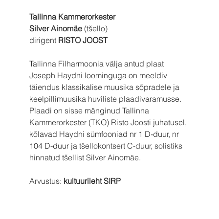
Tallinna Kammerorkester
Silver Ainomäe
 (tšello)
dirigent 
RISTO JOOST
Tallinna Filharmoonia välja antud plaat 
Joseph Haydni loominguga on meeldiv 
täiendus klassikalise muusika sõpradele ja 
keelpillimuusika huviliste plaadivaramusse. 
Plaadi on sisse mänginud Tallinna 
Kammerorkester (TKO) Risto Joosti juhatusel, 
kõlavad Haydni sümfooniad nr 1 D-duur, nr 
104 D-duur ja tšellokontsert C-duur, solistiks 
hinnatud tšellist Silver Ainomäe.
Arvustus: 
kultuurileht SIRP