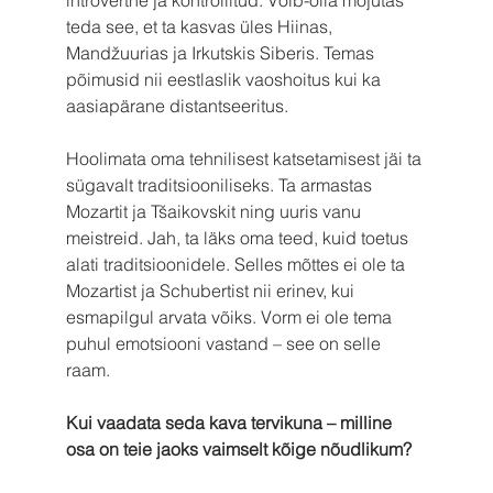
introvertne ja kontrollitud. Võib-olla mõjutas 
teda see, et ta kasvas üles Hiinas, 
Mandžuurias ja Irkutskis Siberis. Temas 
põimusid nii eestlaslik vaoshoitus kui ka 
aasiapärane distantseeritus.
Hoolimata oma tehnilisest katsetamisest jäi ta 
sügavalt traditsiooniliseks. Ta armastas 
Mozartit ja Tšaikovskit ning uuris vanu 
meistreid. Jah, ta läks oma teed, kuid toetus 
alati traditsioonidele. Selles mõttes ei ole ta 
Mozartist ja Schubertist nii erinev, kui 
esmapilgul arvata võiks. Vorm ei ole tema 
puhul emotsiooni vastand – see on selle 
raam.
Kui vaadata seda kava tervikuna – milline 
osa on teie jaoks vaimselt kõige nõudlikum?