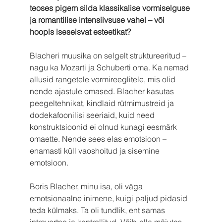
teoses pigem silda klassikalise vormiselguse 
ja romantilise intensiivsuse vahel – või 
hoopis iseseisvat esteetikat?
Blacheri muusika on selgelt struktureeritud – 
nagu ka Mozarti ja Schuberti oma. Ka nemad 
allusid rangetele vormireeglitele, mis olid 
nende ajastule omased. Blacher kasutas 
peegeltehnikat, kindlaid rütmimustreid ja 
dodekafoonilisi seeriaid, kuid need 
konstruktsioonid ei olnud kunagi eesmärk 
omaette. Nende sees elas emotsioon – 
enamasti küll vaoshoitud ja sisemine 
emotsioon.
Boris Blacher, minu isa, oli väga 
emotsionaalne inimene, kuigi paljud pidasid 
teda külmaks. Ta oli tundlik, ent samas 