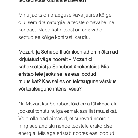
teosed koos kuulajale ütlevad?
Minu jaoks on praeguse kava juures kõige 
olulisem dramaturgia ja teoste omavaheline 
kontrast. Need kolm teost on omavahel 
seotud eelkõige kontrasti kaudu.
Mozarti ja Schuberti sümfooniad on mõlemad 
kirjutatud väga noorelt – Mozart oli 
kaheksateist ja Schubert üheksateist. Mis 
eristab teie jaoks selles eas loodud 
muusikat? Kas selles on teistsugune värskus 
või teistsugune intensiivsus?
Nii Mozart kui Schubert lõid oma lühikese elu 
jooksul tohutu hulga esmaklassilist muusikat. 
Võib-olla nad aimasid, et surevad noorelt 
ning see andiski nende teostele erakordse 
energia. Mis aga eristab noores eas loodud 