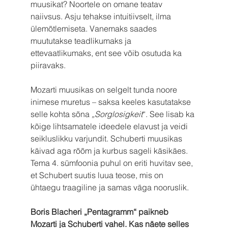
muusikat? Noortele on omane teatav 
naiivsus. Asju tehakse intuitiivselt, ilma 
ülemõtlemiseta. Vanemaks saades 
muututakse teadlikumaks ja 
ettevaatlikumaks, ent see võib osutuda ka 
piiravaks.
Mozarti muusikas on selgelt tunda noore 
inimese muretus – saksa keeles kasutatakse 
selle kohta sõna 
„Sorglosigkeit
“. See lisab ka 
kõige lihtsamatele ideedele elavust ja veidi 
seikluslikku varjundit. Schuberti muusikas 
käivad aga rõõm ja kurbus sageli käsikäes. 
Tema 4. sümfoonia puhul on eriti huvitav see, 
et Schubert suutis luua teose, mis on 
ühtaegu traagiline ja samas väga nooruslik.
Boris Blacheri „Pentagramm“ paikneb 
Mozarti ja Schuberti vahel. Kas näete selles 