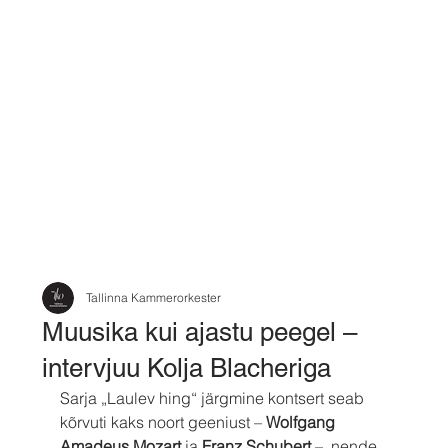
Tallinna Kammerorkester
Muusika kui ajastu peegel –
intervjuu Kolja Blacheriga
Sarja „Laulev hing“ järgmine kontsert seab 
kõrvuti kaks noort geeniust – 
Wolfgang 
Amadeus Mozart 
ja 
Franz Schubert
 –, nende 