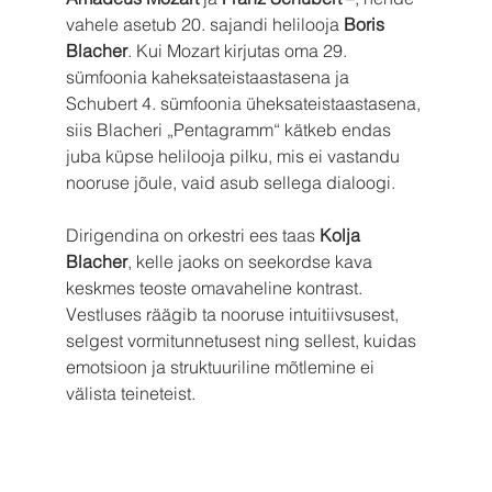
vahele asetub 20. sajandi helilooja 
Boris 
Blacher
. Kui Mozart kirjutas oma 29. 
sümfoonia kaheksateistaastasena ja 
Schubert 4. sümfoonia üheksateistaastasena, 
siis Blacheri „Pentagramm“ kätkeb endas 
juba küpse helilooja pilku, mis ei vastandu 
nooruse jõule, vaid asub sellega dialoogi.
Dirigendina on orkestri ees taas 
Kolja 
Blacher
, kelle jaoks on seekordse kava 
keskmes teoste omavaheline kontrast. 
Vestluses räägib ta nooruse intuitiivsusest, 
selgest vormitunnetusest ning sellest, kuidas 
emotsioon ja struktuuriline mõtlemine ei 
välista teineteist.