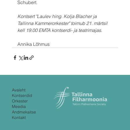
Schubert.
Kontsert "Laulev hing. Kolja Blacher ja 
Tallinna Kammerorkester" toimub 21. märtsil 
kell 19.00 EMTA kontserdi- ja teatrimajas.
Annika Lõhmus
Avaleht
Kontserdid
Orkester
Meedia
Andmekaitse
Kontakt