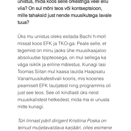
unistus, mida koos selle orkestriga veel ellu 
viia? On sul mõni teos või kontseptsioon, 
mille tahaksid just nende muusikutega lavale 
tuua?
Üks mu unistus oleks esitada Bachi h-moll 
missat koos EFK ja TKO-ga. Peale selle, et 
tegemist on minu jaoks ühe muusikaajaloo 
absoluutse tippteosega, on mul sellega ka 
väga isiklik ja eriline mälestus. Kunagi lasi 
Toomas Siitan mul kaasa laulda Haapsalu 
Vanamuusikafestivali kooris, mis koosnes 
peamiselt EFK lauljatest ning programmis oli 
just see teos. See oli kindlasti üks neist 
muusikalistest hetkedest, mida ma ei unusta 
mitte kunagi.
Türi linnast pärit dirigent Kristiina Poska on 
teinud muljetavaldava karjääri, olles esimene 