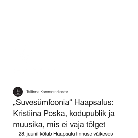
Tallinna Kammerorkester
„Suvesümfoonia“ Haapsalus:
Kristiina Poska, kodupublik ja
muusika, mis ei vaja tõlget
28. juunil kõlab Haapsalu linnuse väikeses 