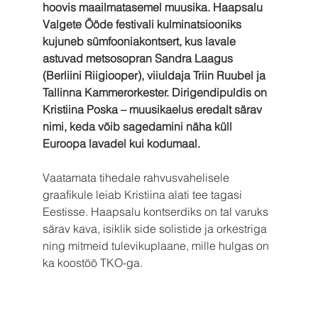
hoovis maailmatasemel muusika. Haapsalu 
Valgete Ööde festivali kulminatsiooniks 
kujuneb sümfooniakontsert, kus lavale 
astuvad metsosopran Sandra Laagus 
(Berliini Riigiooper), viiuldaja Triin Ruubel ja 
Tallinna Kammerorkester. Dirigendipuldis on 
Kristiina Poska – muusikaelus eredalt särav 
nimi, keda võib sagedamini näha küll 
Euroopa lavadel kui kodumaal.
Vaatamata tihedale rahvusvahelisele 
graafikule leiab Kristiina alati tee tagasi 
Eestisse. Haapsalu kontserdiks on tal varuks 
särav kava, isiklik side solistide ja orkestriga 
ning mitmeid tulevikuplaane, mille hulgas on 
ka koostöö TKO-ga.