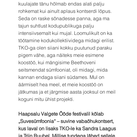
kuulajate tänu hõlmab endas alati palju 
rohkemat kui ainult aplaus kontserdi lõpus. 
Seda on raske sõnadesse panna, aga ma 
tajun suhtlust kodupublikuga palju 
intensiivsemalt kui mujal. Loomulikult on ka 
töötamine kodukollektiividega midagi erilist. 
TKO-ga olen siiani kokku puutunud paraku 
pigem vähe, aga näiteks meie esimene 
koostöö, kui mängisime Beethoveni 
seitsmendat sümfooniat, oli midagi, mida 
kannan endaga siiani südames. Mul on 
äärmiselt hea meel, et meie koostöö on 
jätkumas ja et järgmise aasta jooksul on meil 
koguni mitu ühist projekti.
Haapsalu Valgete Ööde festivalil kõlab 
„Suvesümfoonia“ – suvine vabaõhukontsert, 
kus laval on lisaks TKO-le ka Sandra Laagus 
ja Triin Ruubel. Millise tundega lähed sellele 