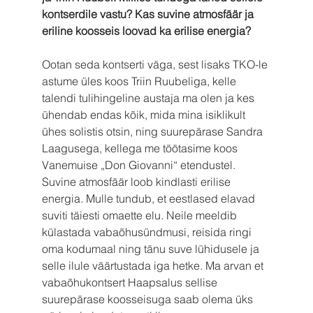
kontserdile vastu? Kas suvine atmosfäär ja 
eriline koosseis loovad ka erilise energia?
Ootan seda kontserti väga, sest lisaks TKO-le 
astume üles koos Triin Ruubeliga, kelle 
talendi tulihingeline austaja ma olen ja kes 
ühendab endas kõik, mida mina isiklikult 
ühes solistis otsin, ning suurepärase Sandra 
Laagusega, kellega me töötasime koos 
Vanemuise „Don Giovanni“ etendustel. 
Suvine atmosfäär loob kindlasti erilise 
energia. Mulle tundub, et eestlased elavad 
suviti täiesti omaette elu. Neile meeldib 
külastada vabaõhusündmusi, reisida ringi 
oma kodumaal ning tänu suve lühidusele ja 
selle ilule väärtustada iga hetke. Ma arvan et 
vabaõhukontsert Haapsalus sellise 
suurepärase koosseisuga saab olema üks 