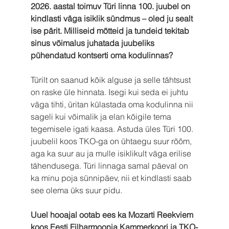
2026. aastal toimuv Türi linna 100. juubel on 
kindlasti väga isiklik sündmus – oled ju sealt 
ise pärit. Milliseid mõtteid ja tundeid tekitab 
sinus võimalus juhatada juubeliks 
pühendatud kontserti oma kodulinnas?
Türilt on saanud kõik alguse ja selle tähtsust 
on raske üle hinnata. Isegi kui seda ei juhtu 
väga tihti, üritan külastada oma kodulinna nii 
sageli kui võimalik ja elan kõigile tema 
tegemisele igati kaasa. Astuda üles Türi 100. 
juubelil koos TKO-ga on ühtaegu suur rõõm, 
aga ka suur au ja mulle isiklikult väga erilise 
tähendusega. Türi linnaga samal päeval on 
ka minu poja sünnipäev, nii et kindlasti saab 
see olema üks suur pidu.
Uuel hooajal ootab ees ka Mozarti Reekviem 
koos Eesti Filharmoonia Kammerkoori ja TKO-