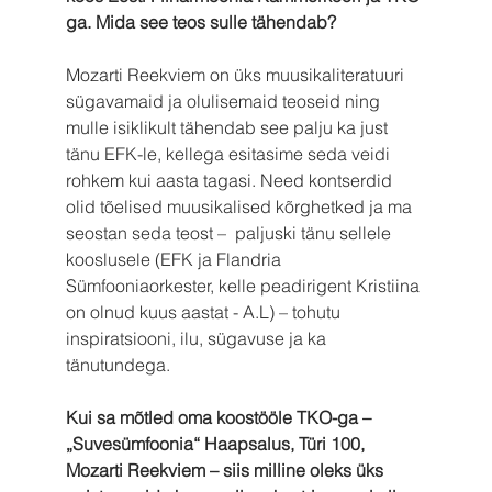
ga. Mida see teos sulle tähendab?
Mozarti Reekviem on üks muusikaliteratuuri 
sügavamaid ja olulisemaid teoseid ning 
mulle isiklikult tähendab see palju ka just 
tänu EFK-le, kellega esitasime seda veidi 
rohkem kui aasta tagasi. Need kontserdid 
olid tõelised muusikalised kõrghetked ja ma 
seostan seda teost –  paljuski tänu sellele 
kooslusele (EFK ja Flandria 
Sümfooniaorkester, kelle peadirigent Kristiina 
on olnud kuus aastat - A.L) – tohutu 
inspiratsiooni, ilu, sügavuse ja ka 
tänutundega.
Kui sa mõtled oma koostööle TKO-ga – 
„Suvesümfoonia“ Haapsalus, Türi 100, 
Mozarti Reekviem – siis milline oleks üks 