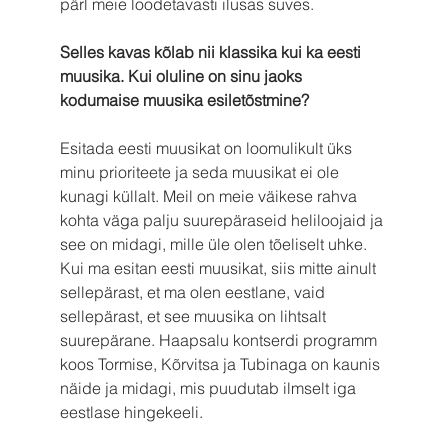
pärl meie loodetavasti ilusas suves.
Selles kavas kõlab nii klassika kui ka eesti 
muusika. Kui oluline on sinu jaoks 
kodumaise muusika esiletõstmine?
Esitada eesti muusikat on loomulikult üks 
minu prioriteete ja seda muusikat ei ole 
kunagi küllalt. Meil on meie väikese rahva 
kohta väga palju suurepäraseid heliloojaid ja 
see on midagi, mille üle olen tõeliselt uhke. 
Kui ma esitan eesti muusikat, siis mitte ainult 
sellepärast, et ma olen eestlane, vaid 
sellepärast, et see muusika on lihtsalt 
suurepärane. Haapsalu kontserdi programm 
koos Tormise, Kõrvitsa ja Tubinaga on kaunis 
näide ja midagi, mis puudutab ilmselt iga 
eestlase hingekeeli.