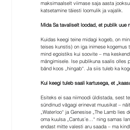
maksimaalselt viimase saja aasta jooksul 
katsetamine täiesti loomulik ja vajalik.
Mida Sa tavaliselt loodad, et publik uue
Kuidas keegi teine midagi kogeb, on minu
teises kunstis) on iga inimese kogemus tä
mind egoistiks kui soovite – ma keskend
mängimisele. Ise publikuna saalis olles 
bänd koos „hingab“. Ja siis tuleb ka kog
Kui keegi tuleb saali kartusega, et „kaa
Esiteks ei saa niimoodi üldistada, sest 
sündinud vägagi erinevat muusikat – nä
„Waterloo“ ja Genesise „The Lamb lies d
oma kuulsa „Cantus’e…“ ning samas Ianni
endast mitte valesti aru saada – ma kind