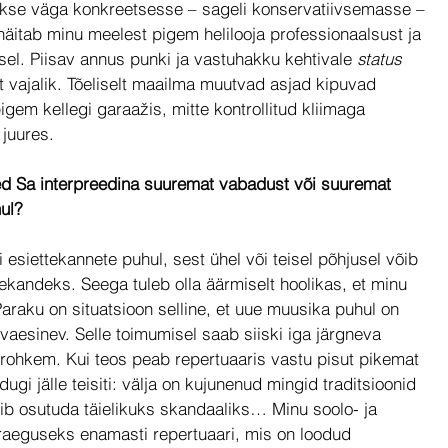
atakse väga konkreetsesse – sageli konservatiivsemasse – 
e näitab minu meelest pigem helilooja professionaalsust ja 
sel. Piisav annus punki ja vastuhakku kehtivale 
status 
selt vajalik. Tõeliselt maailma muutvad asjad kipuvad 
em kellegi garaažis, mitte kontrollitud kliimaga 
 juures.
d Sa interpreedina suuremat vabadust või suuremat 
hul?
esiettekannete puhul, sest ühel või teisel põhjusel võib 
ekandeks. Seega tuleb olla äärmiselt hoolikas, et minu 
 Paraku on situatsioon selline, et uue muusika puhul on 
aesinev. Selle toimumisel saab siiski iga järgneva 
 rohkem. Kui teos peab repertuaaris vastu pisut pikemat 
gi jälle teisiti: välja on kujunenud mingid traditsioonid 
ib osutuda täielikuks skandaaliks… Minu soolo- ja 
eguseks enamasti repertuaari, mis on loodud 