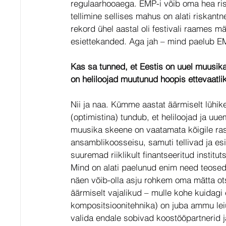
regulaarhooaega. EMP-i võib oma hea ris
tellimine sellises mahus on alati riskantn
rekord ühel aastal oli festivali raames 
esiettekanded. Aga jah – mind paelub EM
Kas sa tunned, et Eestis on uuel muusik
on heliloojad muutunud hoopis ettevaatl
Nii ja naa. Kümme aastat äärmiselt lühike
(optimistina) tundub, et heliloojad ja uu
muusika skeene on vaatamata kõigile rasku
ansamblikoosseisu, samuti tellivad ja es
suuremad riiklikult finantseeritud institut
Mind on alati paelunud enim need teosed 
näen võib-olla asju rohkem oma mätta ots
äärmiselt vajalikud – mulle kohe kuidagi 
kompositsioonitehnika) on juba ammu leiu
valida endale sobivad koostööpartnerid 