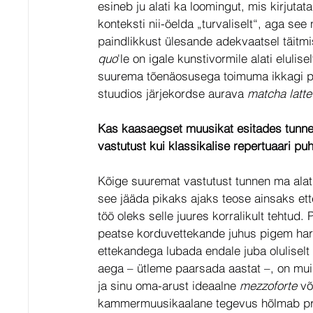
esineb ju alati ka loomingut, mis kirjut
konteksti nii-öelda „turvaliselt“, aga se
paindlikkust ülesande adekvaatsel täitmi
quo
'le on igale kunstivormile alati eluli
suurema tõenäosusega toimuma ikkagi pig
stuudios järjekordse aurava 
matcha latte
Kas kaasaegset muusikat esitades tunne
vastutust kui klassikalise repertuaari pu
Kõige suuremat vastutust tunnen ma alati 
see jääda pikaks ajaks teose ainsaks ett
töö oleks selle juures korralikult tehtud.
peatse korduvettekande juhus pigem harv
ettekandega lubada endale juba oluliselt
aega – ütleme paarsada aastat –, on muidu
ja sinu oma-arust ideaalne 
mezzoforte 
võ
kammermuusikaalane tegevus hõlmab pra