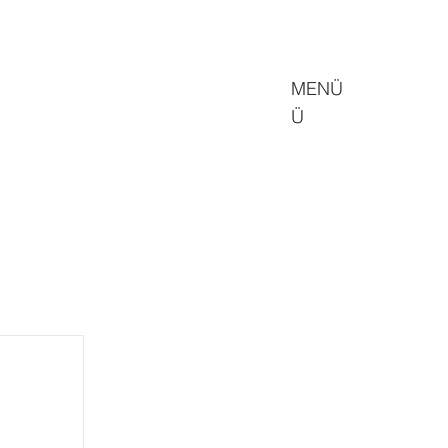
MENÜ
Ü