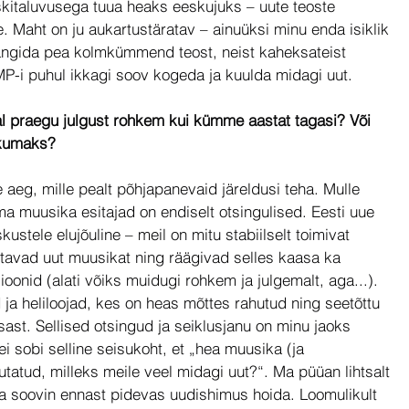
kitaluvusega tuua heaks eeskujuks – uute teoste 
e. Maht on ju aukartustäratav – ainuüksi minu enda isiklik 
mängida pea kolmkümmend teost, neist kaheksateist 
P-i puhul ikkagi soov kogeda ja kuulda midagi uut.
al praegu julgust rohkem kui kümme aastat tagasi? Või 
ikumaks?
 aeg, mille pealt põhjapanevaid järeldusi teha. Mulle 
ema muusika esitajad on endiselt otsingulised. Eesti uue 
stele elujõuline – meil on mitu stabiilselt toimivat 
itavad uut muusikat ning räägivad selles kaasa ka 
sioonid (alati võiks muidugi rohkem ja julgemalt, aga...). 
ja heliloojad, kes on heas mõttes rahutud ning seetõttu 
ast. Sellised otsingud ja seiklusjanu on minu jaoks 
ei sobi selline seisukoht, et „hea muusika (ja 
tatud, milleks meile veel midagi uut?“. Ma püüan lihtsalt 
ja soovin ennast pidevas uudishimus hoida. Loomulikult 