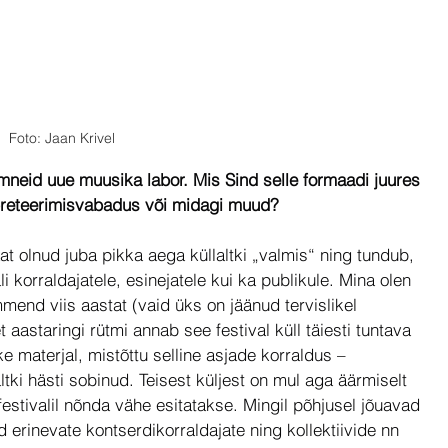
Foto: Jaan Krivel
neid uue muusika labor. Mis Sind selle formaadi juures 
rpreteerimisvabadus või midagi muud?
t olnud juba pikka aega küllaltki „valmis“ ning tundub, 
ali korraldajatele, esinejatele kui ka publikule. Mina olen 
nd viis aastat (vaid üks on jäänud tervislikel 
t aastaringi rütmi annab see festival küll täiesti tuntava 
ke materjal, mistõttu selline asjade korraldus – 
tki hästi sobinud. Teisest küljest on mul aga äärmiselt 
festivalil nõnda vähe esitatakse. Mingil põhjusel jõuavad 
d erinevate kontserdikorraldajate ning kollektiivide nn 