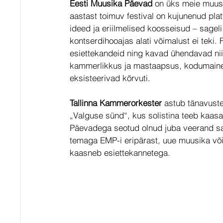
Eesti Muusika Päevad
 on üks meie muusi
aastast toimuv festival on kujunenud pla
ideed ja eriilmelised koosseisud – sageli
kontserdihooajas alati võimalust ei teki. 
esiettekandeid ning kavad ühendavad nii
kammerlikkus ja mastaapsus, kodumaine j
eksisteerivad kõrvuti.
Tallinna Kammerorkester
 astub tänavust
„Valguse sünd“, kus solistina teeb kaasa 
Päevadega seotud olnud juba veerand saja
temaga EMP-i eripärast, uue muusika võima
kaasneb esiettekannetega.