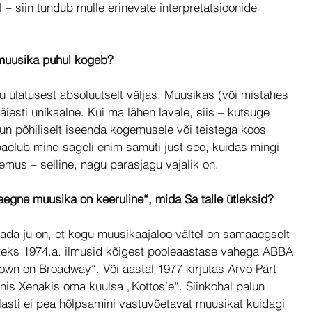
– siin tundub mulle erinevate interpretatsioonide 
 muusika puhul kogeb? 
 ulatusest absoluutselt väljas. Muusikas (või mistahes 
iesti unikaalne. Kui ma lähen lavale, siis – kutsuge 
un põhiliselt iseenda kogemusele või teistega koos 
paelub mind sageli enim samuti just see, kuidas mingi 
emus – selline, nagu parasjagu vajalik on.
saegne muusika on keeruline“, mida Sa talle ütleksid?
teada ju on, et kogu muusikaajaloo vältel on samaaegselt 
iteks 1974.a. ilmusid kõigest pooleaastase vahega ABBA 
own on Broadway“. Või aastal 1977 kirjutas Arvo Pärt 
s Xenakis oma kuulsa „Kottos’e“. Siinkohal palun 
lasti ei pea hõlpsamini vastuvõetavat muusikat kuidagi 