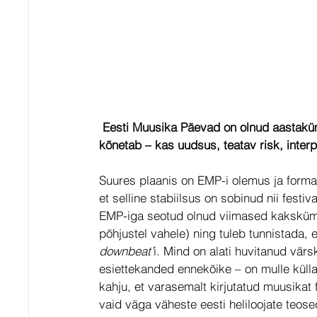
 Eesti Muusika Päevad on olnud aastaküm
kõnetab – kas uudsus, teatav risk, inte
Suures plaanis on EMP-i olemus ja formaa
et selline stabiilsus on sobinud nii festiv
EMP-iga seotud olnud viimased kakskümme
põhjustel vahele) ning tuleb tunnistada, e
downbeat’
i. Mind on alati huvitanud värs
esiettekanded ennekõike – on mulle küllal
kahju, et varasemalt kirjutatud muusikat 
vaid väga väheste eesti heliloojate teose