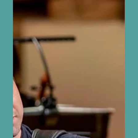
GALERII > Erkki-Sven Tüüri...