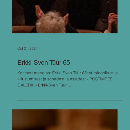
Oct 21, 2024
Erkki-Sven Tüür 65
Kontsert meedias: Erkki-Sven Tüür 65: sümfoonikust ja
killustumisest ja sõnadest ja asjadest - POSTIMEES