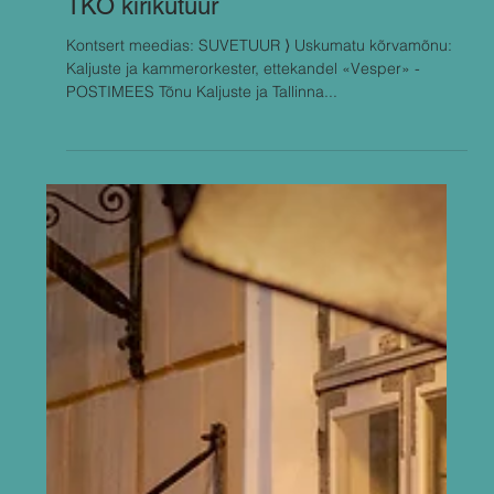
Aug 16, 2024
TKO kirikutuur
Kontsert meedias: SUVETUUR ⟩ Uskumatu kõrvamõnu:
Kaljuste ja kammerorkester, ettekandel «Vesper» -
POSTIMEES Tõnu Kaljuste ja Tallinna...