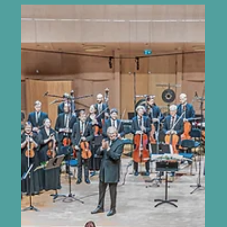
26.10.2024 MUBA suur saal Minna Pensola (viiul) , Antti
Tikkanen (vioola) ,...