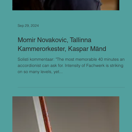
Sep 29, 2024
Momir Novakovic, Tallinna
Kammerorkester, Kaspar Mänd
Solisti kommentaar: "The most memorable 40 minutes an
accordionist can ask for. Intensity of Fachwerk is striking