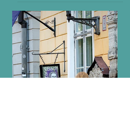
May 26, 2024
Aavik Salzburgis
Kontserdid meedias: GALERII ⟩ Imeline muusikaõhtu:
Hans Christian Aavik säras koos Tallinna
Kammerorkestriga ( postimees.ee ) Mustpeade...