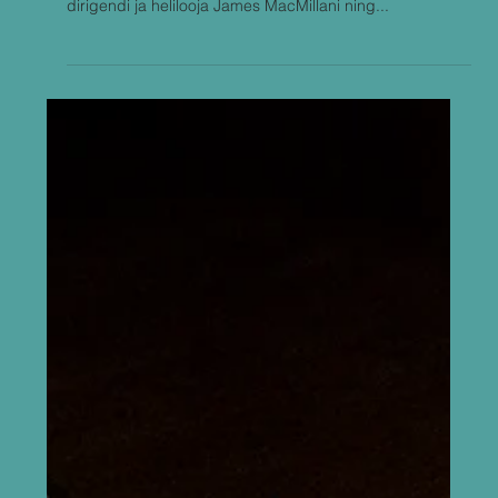
Fotod: Rene Jakobson Šotimaal rahvuspühal,
andresepäeval, tõi Tallinna Kammerorkester koos
dirigendi ja helilooja James MacMillani ning...