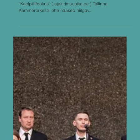
Jun 16, 2024
Kolja Blacher ja Tallinna
Kammerorkester
Kontserdid meedias: Minifestival novembris –
“Keelpillifookus” ( ajakirimuusika.ee ) Tallinna
Kammerorkestri ette naaseb hiilgav...