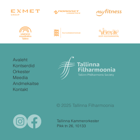
Avaleht
Kontserdid
Orkester
Meedia
Andmekaitse
Kontakt
© 2025 Tallinna Filharmoonia
Tallinna Kammerorkester
Pikk tn 26, 10133